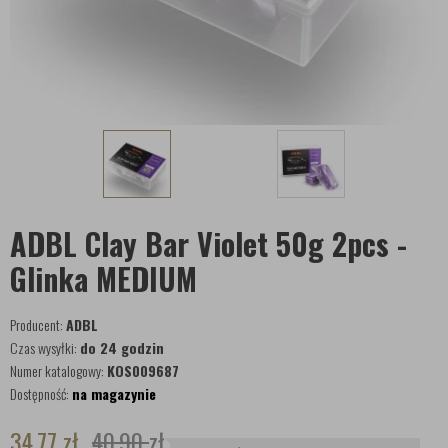
ADBL Clay Bar Violet 50g 2pcs -
Glinka MEDIUM
Producent:
ADBL
Czas wysyłki:
do 24 godzin
Numer katalogowy:
KOS009687
Dostępność:
na magazynie
34,77
zł
40,90
zł