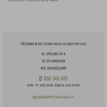
Najniższa cena z 30 dni przed obniżką:
33,92 zł
PIELĘGNACJA AUT
(SERWIS NALEŻY DO GRUPY MOTOGO)
UL. OPOLSKA 161 A
52-013 WROCŁAW
WOJ. DOLNOŚLĄSKIE
600 345 895
(PON - PT: 8:00-18:00; SOBOTA: 9:00-14:00)
BIURO@PIELEGNACJAAUT.PL