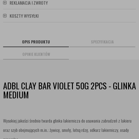
REKLAMACJA I ZWROTY
KOSZTY WYSYŁKI
OPIS PRODUKTU
SPECYFIKACJA
OPINIE KLIENTÓW
ADBL CLAY BAR VIOLET 50G 2PCS - GLINKA
MEDIUM
Wysokiej jakości średnio twarda glinka lakiernicza do usuwania zabrudzeń z lakieru
oraz szyb obejmujących m.in.: żywicę, smołę, lotną rdzę, odkurz lakierniczy, osady