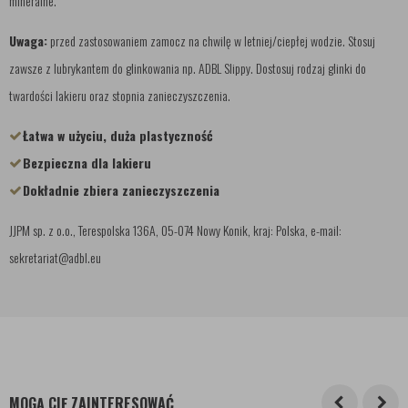
mineralne.
Uwaga:
przed zastosowaniem zamocz na chwilę w letniej/ciepłej wodzie. Stosuj
zawsze z lubrykantem do glinkowania np. ADBL Slippy. Dostosuj rodzaj glinki do
twardości lakieru oraz stopnia zanieczyszczenia.
Łatwa w użyciu, duża plastyczność
Bezpieczna dla lakieru
Dokładnie zbiera zanieczyszczenia
JJPM sp. z o.o., Terespolska 136A, 05-074 Nowy Konik, kraj: Polska, e-mail:
sekretariat@adbl.eu
MOGĄ CIĘ ZAINTERESOWAĆ