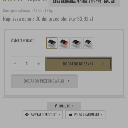
CENA OBNIŻONA:
PROMOCJA CENOWA -
10% ALL
Cena jednostkowa: 347,65
zł
/ kg
Najniższa cena z 30 dni przed obniżką:
33,92 zł
Wybierz wariant:
DODAJ DO KOSZYKA
DODAJ DO PRZECHOWALNI
LUBIĘ TO
ZAPYTAJ O PRODUKT
POLEĆ ZNAJOMEMU