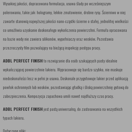
Wysokiej jakości, dopracowana formulacja, usuwa ślady po wcześniejszym
polerowaniu, takie jak: hologramy, lekkie zmatowienie, drobne rysy. Ścierniwo w niej
zawarte stanowią najwyższej jakości nano-cząstki ścierne o stałej, jednolitej wielkości
co umożliwia uzyskanie doskonałego wykończenia powierzchni. Formuła opracowana
na bazie wody nie zawiera silikonów, wypełniaczy oraz wosków. Pozostawia
przezroczysty film pozwalający na bieżącą inspekcję postępu pracy.
ADBL PERFECT FINISH
to rozwiązanie dla osób szukających pasty idealnie
wykańczającej powierzchnie lakieru. Wypracowuje się bardzo szybko, nie maskuje
niedoskonałości lecz w pełni je usuwa. Doskonale przygotowuje lakier przed aplikacją
powłok ochronnych lub wosków, pozostawiając gładką i śliską powierzchnię gotową do
zabezpieczenia. Kompozycja zapachowa umili nawet najdłuższy czas pracy.
ADBL PERFECT FINISH
jest pastą uniwersalną, do zastosowania na wszystkich
typach lakieru.
Dołączone pliki: