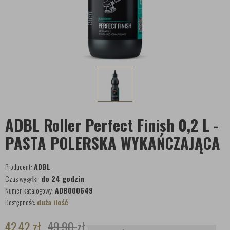
ADBL Roller Perfect Finish 0,2 L -
PASTA POLERSKA WYKAŃCZAJĄCA
Producent:
ADBL
Czas wysyłki:
do 24 godzin
Numer katalogowy:
ADB000649
Dostępność:
duża ilość
42,42
zł
49,90
zł