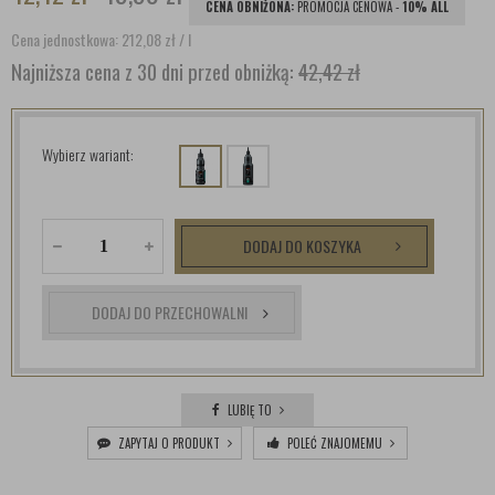
CENA OBNIŻONA:
PROMOCJA CENOWA -
10% ALL
Cena jednostkowa: 212,08
zł
/ l
Najniższa cena z 30 dni przed obniżką:
42,42 zł
Wybierz wariant:
DODAJ DO KOSZYKA
DODAJ DO PRZECHOWALNI
LUBIĘ TO
ZAPYTAJ O PRODUKT
POLEĆ ZNAJOMEMU