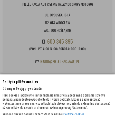
PIELĘGNACJA AUT
(SERWIS NALEŻY DO GRUPY MOTOGO)
UL. OPOLSKA 161 A
52-013 WROCŁAW
WOJ. DOLNOŚLĄSKIE
600 345 895
(PON - PT: 8:00-18:00; SOBOTA: 9:00-14:00)
BIURO@PIELEGNACJAAUT.PL
Polityka plików cookies
INFORMACJE KONTAKTOWE
Dbamy o Twoją prywatność
Pliki cookies i pokrewne im technologie umożliwiają poprawne działanie strony i
pomagają nam dostosować ofertę do Twoich potrzeb. Możesz zaakceptować
wykorzystanie przez nas wszystkich tych plików i przejść do sklepu lub dostosować
użycie plików do swoich preferencji, wybierając opcję 'Ustawienia'.
Więcej o plikach cookies przeczytasz w naszej
Polityce cookies
.