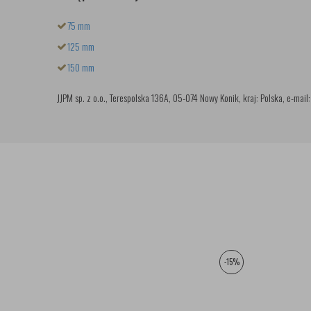
75 mm
125 mm
150 mm
JJPM sp. z o.o., Terespolska 136A, 05-074 Nowy Konik, kraj: Polska, e-mail
-15%