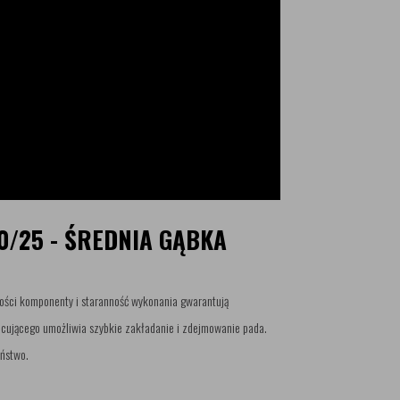
0/25 - ŚREDNIA GĄBKA
ości komponenty i staranność wykonania gwarantują
ocującego umożliwia szybkie zakładanie i zdejmowanie pada.
eństwo.