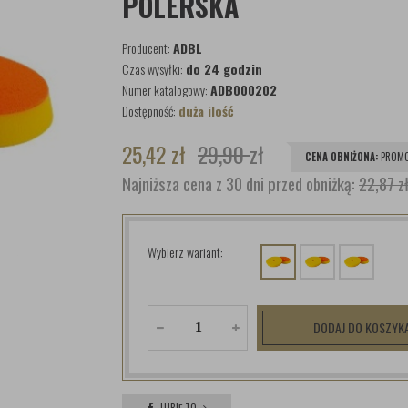
POLERSKA
Producent:
ADBL
Czas wysyłki:
do 24 godzin
Numer katalogowy:
ADB000202
Dostępność:
duża ilość
25,42
zł
29,90
zł
CENA OBNIŻONA:
PROMO
Najniższa cena z 30 dni przed obniżką:
22,87 z
Wybierz wariant:
DODAJ DO KOSZYK