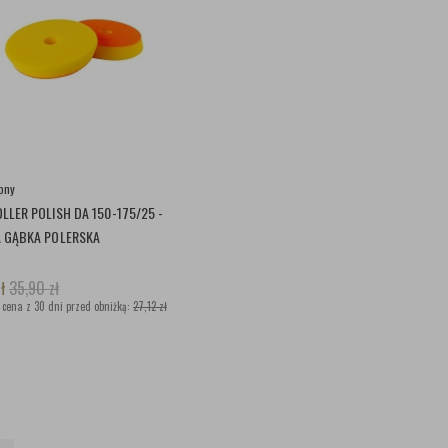
pny
LLER POLISH DA 150-175/25 -
A GĄBKA POLERSKA
ł
35,90
zł
 cena z 30 dni przed obniżką:
27,12 zł