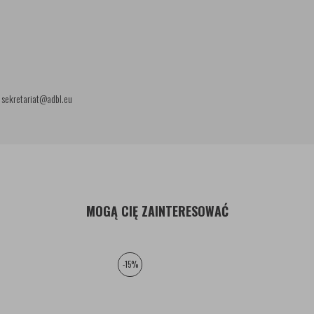
: sekretariat@adbl.eu
MOGĄ CIĘ ZAINTERESOWAĆ
-15%