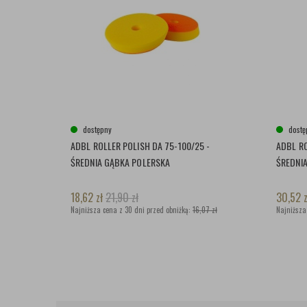
dostępny
dostę
ADBL ROLLER POLISH DA 75-100/25 -
ADBL RO
ŚREDNIA GĄBKA POLERSKA
ŚREDNI
18,62
zł
21,90
zł
30,52
z
Najniższa cena z 30 dni przed obniżką:
16,07 zł
Najniższa