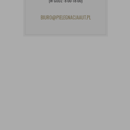
(W GODZ: 8:00-18:00)
BIURO@PIELEGNACJAAUT.PL