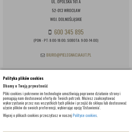
UL. OPOLSKA 161 A
52-013 WROCŁAW
WOJ. DOLNOŚLĄSKIE
600 345 895
(PON - PT: 8:00-18:00; SOBOTA: 9:00-14:00)
BIURO@PIELEGNACJAAUT.PL
Polityka plików cookies
INFORMACJE KONTAKTOWE
Dbamy o Twoją prywatność
Pliki cookies i pokrewne im technologie umożliwiają poprawne działanie strony i
pomagają nam dostosować ofertę do Twoich potrzeb. Możesz zaakceptować
wykorzystanie przez nas wszystkich tych plików i przejść do sklepu lub dostosować
użycie plików do swoich preferencji, wybierając opcję 'Ustawienia'.
Więcej o plikach cookies przeczytasz w naszej
Polityce cookies
.