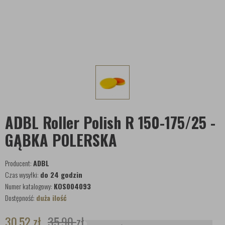
ADBL Roller Polish R 150-175/25 -
GĄBKA POLERSKA
Producent:
ADBL
Czas wysyłki:
do 24 godzin
Numer katalogowy:
KOS004093
Dostępność:
duża ilość
30,52
zł
35,90
zł