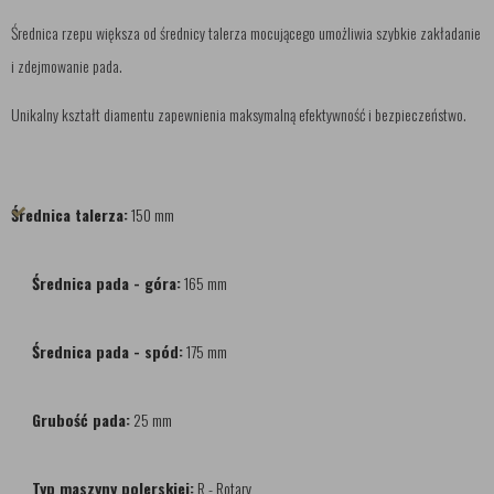
Średnica rzepu większa od średnicy talerza mocującego umożliwia szybkie zakładanie
i zdejmowanie pada.
Unikalny kształt diamentu zapewnienia maksymalną efektywność i bezpieczeństwo.
Średnica talerza:
150 mm
Średnica pada - góra:
165 mm
Średnica pada - spód:
175 mm
Grubość pada:
25 mm
Typ maszyny polerskiej:
R - Rotary