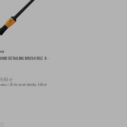
pny
UND DETAILING BRUSH ROZ. 8 -
9,90
zł
 cena z 30 dni przed obniżką:
7,57 zł