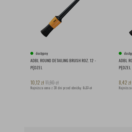
dostępny
dostę
ADBL ROUND DETAILING BRUSH ROZ. 12 -
ADBL RO
PĘDZEL
PĘDZEL
10,12
zł
11,90
zł
8,42
zł
Najniższa cena z 30 dni przed obniżką:
9,27 zł
Najniższa