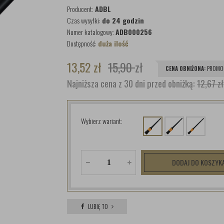
Producent:
ADBL
Czas wysyłki:
do 24 godzin
Numer katalogowy:
ADB000256
Dostępność:
duża ilość
13,52
zł
15,90
zł
CENA OBNIŻONA:
PROMOC
Najniższa cena z 30 dni przed obniżką:
12,67 zł
Wybierz wariant:
DODAJ DO KOSZYK
LUBIĘ TO