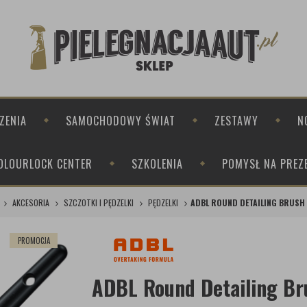
ZENIA
SAMOCHODOWY ŚWIAT
ZESTAWY
N
OLOURLOCK CENTER
SZKOLENIA
POMYSŁ NA PREZ
AKCESORIA
SZCZOTKI I PĘDZELKI
PĘDZELKI
ADBL ROUND DETAILING BRUSH R
PROMOCJA
ADBL Round Detailing Bru