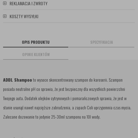
REKLAMACJA I ZWROTY
KOSZTY WYSYŁKI
OPIS PRODUKTU
SPECYFIKACJA
OPINIE KLIENTÓW
ADBL Shampoo
to wysoce skoncentrowany szampon do karoserii. Szampon
posiada neutralne pH co sprawia, że jest bezpieczny dla wszystkich powierzchni
Twojego auta. Dodatek olejków cytrynowych i pomarańczowych sprawia, że jest w
stanie usunąć nawet najcięższe zabrudzenia, a zapach Coli uprzyjemnia czas mycia.
Zalecane dozowanie to jedynie 25-30ml szamponu na 10l wody.