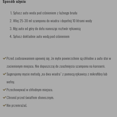
Sposób użycia
:
Spłucz auto woda pod ciśnieniem z luźnego brudu
Wlej 25-30 ml szamponu do wiadra i dopełnij 10 litrami wody
Myj auto od góry do dołu nanosząc roztwór rękawicą
Spłucz dokładnie auto wodą pod ciśnieniem
Przed zastosowaniem upewnij się, że myte powierzchnie są chłodne a auto stoi w
zacienionym miejscu. Nie dopuszczaj do zaschnięcia szamponu na karoserii.
Sugerujemy mycie metodą „na dwa wiadra” z pomocą rękawicy z mikrofibry lub
wełny.
Przechowywać w chłodnym miejscu.
Chronić przed światłem słonecznym.
Nie przemrażać.