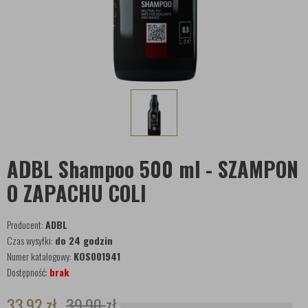
ADBL Shampoo 500 ml - SZAMPON
O ZAPACHU COLI
Producent:
ADBL
Czas wysyłki:
do 24 godzin
Numer katalogowy:
KOS001941
Dostępność:
brak
33,92
zł
39,90
zł