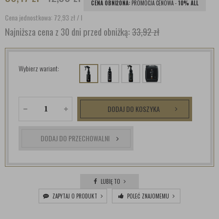
CENA OBNIŻONA:
PROMOCJA CENOWA -
10% ALL
Cena jednostkowa: 72,93
zł
/ l
Najniższa cena z 30 dni przed obniżką:
33,92 zł
Wybierz wariant:
DODAJ DO KOSZYKA
DODAJ DO PRZECHOWALNI
LUBIĘ TO
ZAPYTAJ O PRODUKT
POLEĆ ZNAJOMEMU