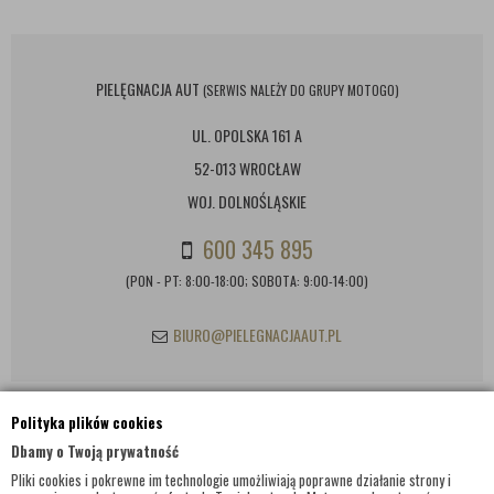
PIELĘGNACJA AUT
(SERWIS NALEŻY DO GRUPY MOTOGO)
UL. OPOLSKA 161 A
52-013 WROCŁAW
WOJ. DOLNOŚLĄSKIE
600 345 895
(PON - PT: 8:00-18:00; SOBOTA: 9:00-14:00)
BIURO@PIELEGNACJAAUT.PL
Polityka plików cookies
INFORMACJE KONTAKTOWE
Dbamy o Twoją prywatność
Pliki cookies i pokrewne im technologie umożliwiają poprawne działanie strony i