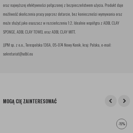
oraz najwyższej efektywności połączonej z bezpieczeństwem użycia. Produkt daje
możliwość skończenia pracy poprzez dotarcie, bez konieczności wymywania oraz
może służyć jako osuszacz w rozcieńczeniu 1:2. Idealnie współgra z ADBL CLAY
SPONGE, ADBL CLAY TOWEL oraz ADBL CLAY MITT.
JJPM sp. z o.o., Terespolska 136A, 05-074 Nowy Konik, kraj: Polska, e-mail:
sekretariat@adbl.eu
MOGĄ CIĘ ZAINTERESOWAĆ
-15%