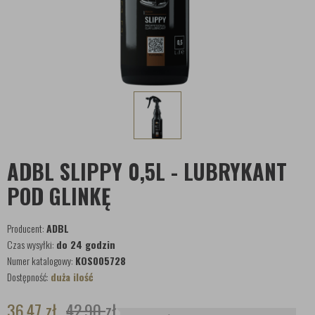
ADBL SLIPPY 0,5L - LUBRYKANT
POD GLINKĘ
Producent:
ADBL
Czas wysyłki:
do 24 godzin
Numer katalogowy:
KOS005728
Dostępność:
duża ilość
36,47
zł
42,90
zł