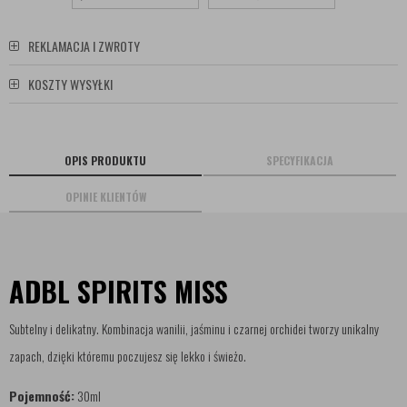
REKLAMACJA I ZWROTY
KOSZTY WYSYŁKI
OPIS PRODUKTU
SPECYFIKACJA
OPINIE KLIENTÓW
ADBL SPIRITS MISS
Subtelny i delikatny. Kombinacja wanilii, jaśminu i czarnej orchidei tworzy unikalny
zapach, dzięki któremu poczujesz się lekko i świeżo.
Pojemność:
30ml