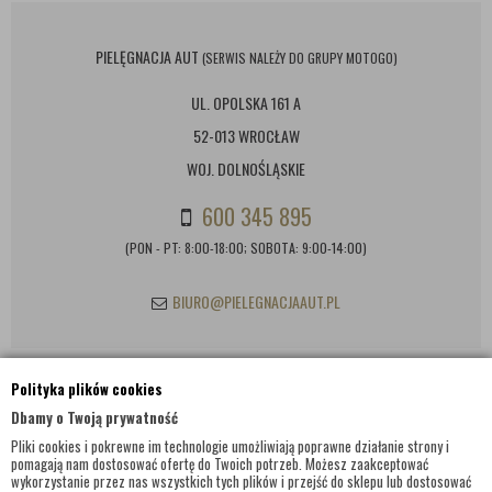
PIELĘGNACJA AUT
(SERWIS NALEŻY DO GRUPY MOTOGO)
UL. OPOLSKA 161 A
52-013 WROCŁAW
WOJ. DOLNOŚLĄSKIE
600 345 895
(PON - PT: 8:00-18:00; SOBOTA: 9:00-14:00)
BIURO@PIELEGNACJAAUT.PL
Polityka plików cookies
INFORMACJE KONTAKTOWE
Dbamy o Twoją prywatność
Pliki cookies i pokrewne im technologie umożliwiają poprawne działanie strony i
pomagają nam dostosować ofertę do Twoich potrzeb. Możesz zaakceptować
wykorzystanie przez nas wszystkich tych plików i przejść do sklepu lub dostosować