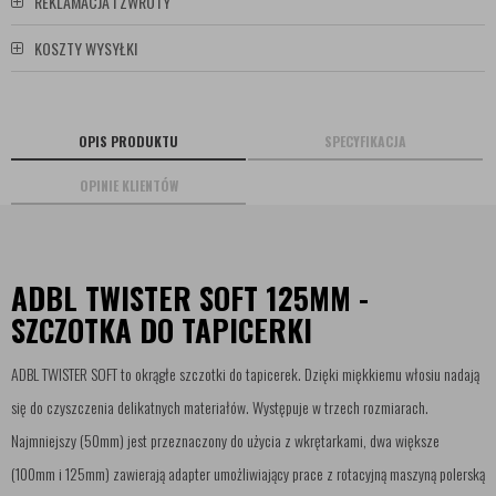
REKLAMACJA I ZWROTY
KOSZTY WYSYŁKI
OPIS PRODUKTU
SPECYFIKACJA
OPINIE KLIENTÓW
ADBL TWISTER SOFT 125MM -
SZCZOTKA DO TAPICERKI
ADBL TWISTER SOFT to okrągłe szczotki do tapicerek. Dzięki miękkiemu włosiu nadają
się do czyszczenia delikatnych materiałów. Występuje w trzech rozmiarach.
Najmniejszy (50mm) jest przeznaczony do użycia z wkrętarkami, dwa większe
(100mm i 125mm) zawierają adapter umożliwiający prace z rotacyjną maszyną polerską