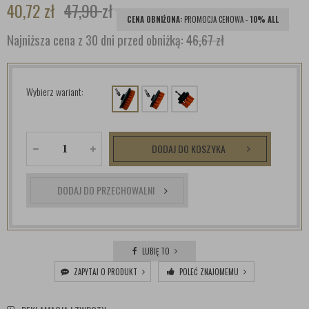
40,72
zł
47,90
zł
CENA OBNIŻONA:
PROMOCJA CENOWA -
10% ALL
Najniższa cena z 30 dni przed obniżką:
46,67 zł
Wybierz wariant:
DODAJ DO KOSZYKA
DODAJ DO PRZECHOWALNI
LUBIĘ TO
ZAPYTAJ O PRODUKT
POLEĆ ZNAJOMEMU