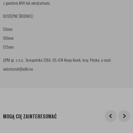
z gwintem M14 lub wkrętarkami.
DOSTĘPNE ŚREDNICE :
50mm
100mm
125mm
JJPM sp. z o.o., Terespolska 136A, 05-074 Nowy Konik, kraj: Polska, e-mail:
sekretariat@adbl.eu
MOGĄ CIĘ ZAINTERESOWAĆ