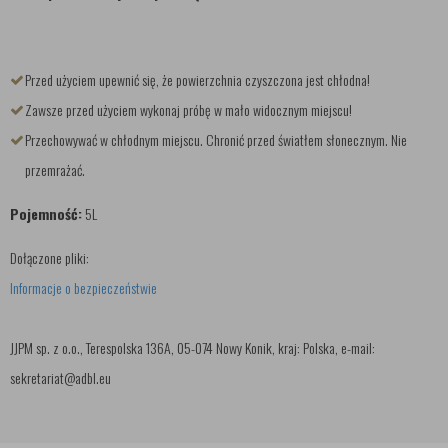
Przed użyciem upewnić się, że powierzchnia czyszczona jest chłodna!
Zawsze przed użyciem wykonaj próbę w mało widocznym miejscu!
Przechowywać w chłodnym miejscu. Chronić przed światłem słonecznym. Nie
przemrażać.
Pojemność:
5L
Dołączone pliki:
Informacje o bezpieczeństwie
JJPM sp. z o.o., Terespolska 136A, 05-074 Nowy Konik, kraj: Polska, e-mail:
sekretariat@adbl.eu