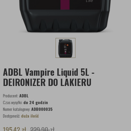
ADBL Vampire Liquid 5L -
DEIRONIZER DO LAKIERU
Producent:
ADBL
Czas wysyłki:
do 24 godzin
Numer katalogowy:
ADB000035
Dostępność:
duża ilość
195,42
zł
229,90
zł