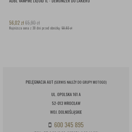
ADBL VAMPIRE LIQUID 1L - DEIRONIZER DO LAKIERU
56,02
zł
65,90
zł
Najniższa cena z 30 dni przed obniżką:
50,92 zł
PIELĘGNACJA AUT
(SERWIS NALEŻY DO GRUPY MOTOGO)
UL. OPOLSKA 161 A
52-013 WROCŁAW
WOJ. DOLNOŚLĄSKIE
600 345 895