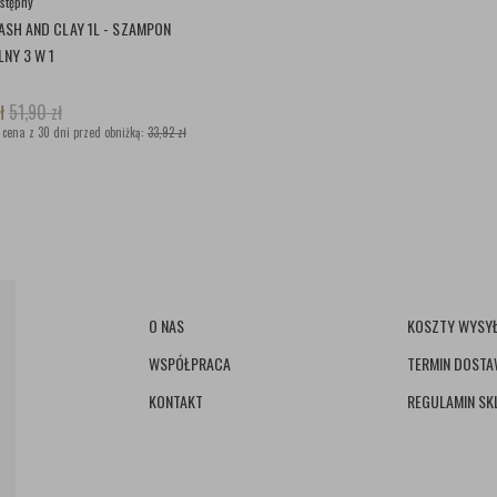
stępny
SH AND CLAY 1L - SZAMPON
NY 3 W 1
ł
51,90
zł
 cena z 30 dni przed obniżką:
33,92 zł
O NAS
KOSZTY WYSYŁ
WSPÓŁPRACA
TERMIN DOST
KONTAKT
REGULAMIN SK