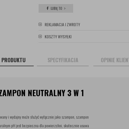
LUBIĘ TO
REKLAMACJA I ZWROTY
KOSZTY WYSYŁKI
S PRODUKTU
SPECYFIKACJA
OPINIE KLIE
SZAMPON NEUTRALNY 3 W 1
wany i wydajny może służyć wyłącznie jako szampon, szampon
turalnym pH jest bezpieczna dla powierzchni, skutecznie usuwa