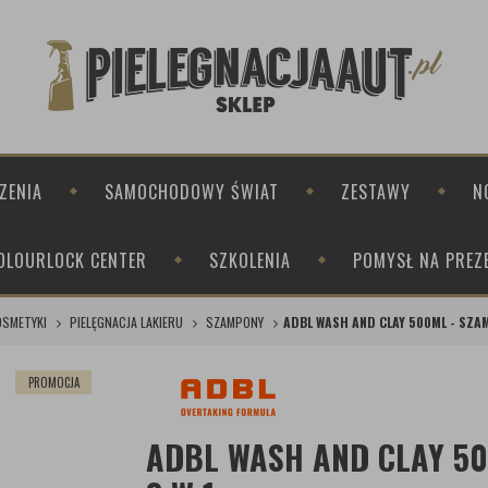
ZENIA
SAMOCHODOWY ŚWIAT
ZESTAWY
N
OLOURLOCK CENTER
SZKOLENIA
POMYSŁ NA PREZ
OSMETYKI
PIELĘGNACJA LAKIERU
SZAMPONY
ADBL WASH AND CLAY 500ML - SZA
PROMOCJA
ADBL WASH AND CLAY 5