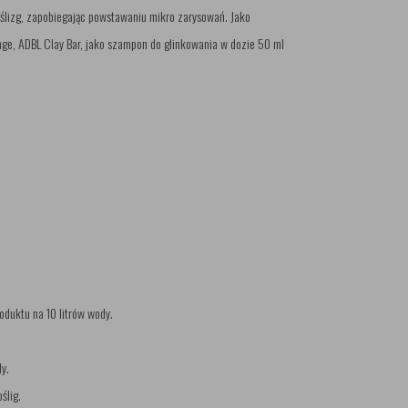
poślizg, zapobiegając powstawaniu mikro zarysowań. Jako
nge, ADBL Clay Bar, jako szampon do glinkowania w dozie 50 ml
oduktu na 10 litrów wody.
y.
ślig.