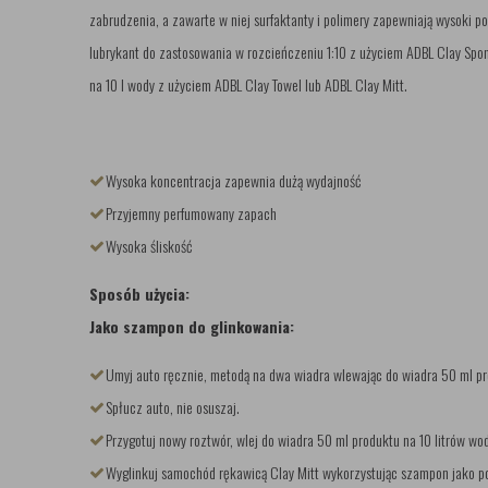
zabrudzenia, a zawarte w niej surfaktanty i polimery zapewniają wysoki 
lubrykant do zastosowania w rozcieńczeniu 1:10 z użyciem ADBL Clay Spo
na 10 l wody z użyciem ADBL Clay Towel lub ADBL Clay Mitt.
Wysoka koncentracja zapewnia dużą wydajność
Przyjemny perfumowany zapach
Wysoka śliskość
Sposób użycia:
Jako szampon do glinkowania:
Umyj auto ręcznie, metodą na dwa wiadra wlewając do wiadra 50 ml pr
Spłucz auto, nie osuszaj.
Przygotuj nowy roztwór, wlej do wiadra 50 ml produktu na 10 litrów wod
Wyglinkuj samochód rękawicą Clay Mitt wykorzystując szampon jako po