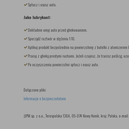
Spłucz i osusz auto.
Jako lubrykant:
Dokładnie umyj auto przed glinkowaniem.
Sporządź roztwór w stężeniu 1:10.
Aplikuj produkt bezpośrednio na powierzchnię z butelki z atomizerem
Pracuj z glinką prostymi ruchami. Jeżeli czujesz, że tracisz poślizg, 
Po oczyszczeniu powierzchni spłucz i osusz auto.
Dołączone pliki:
Informacje o bezpieczeństwie
JJPM sp. z o.o., Terespolska 136A, 05-074 Nowy Konik, kraj: Polska, e-mail