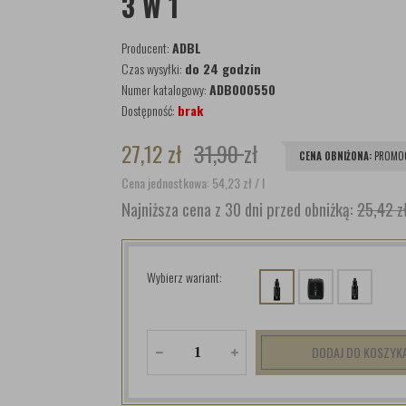
3 W 1
Producent:
ADBL
Czas wysyłki:
do 24 godzin
Numer katalogowy:
ADB000550
Dostępność:
brak
27,12
zł
31,90
zł
CENA OBNIŻONA:
PROMOC
Cena jednostkowa: 54,23
zł
/ l
Najniższa cena z 30 dni przed obniżką:
25,42 z
Wybierz wariant:
DODAJ DO KOSZYK