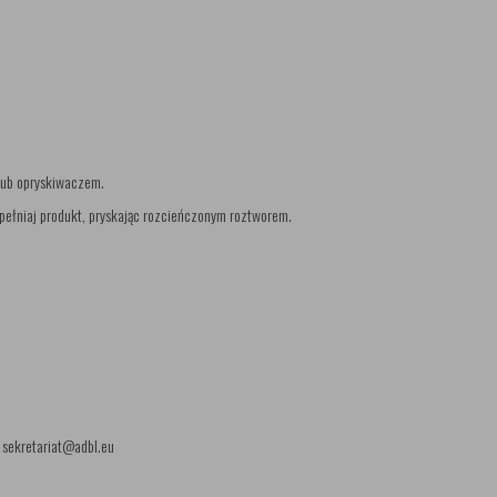
 lub opryskiwaczem.
uzupełniaj produkt, pryskając rozcieńczonym roztworem.
: sekretariat@adbl.eu