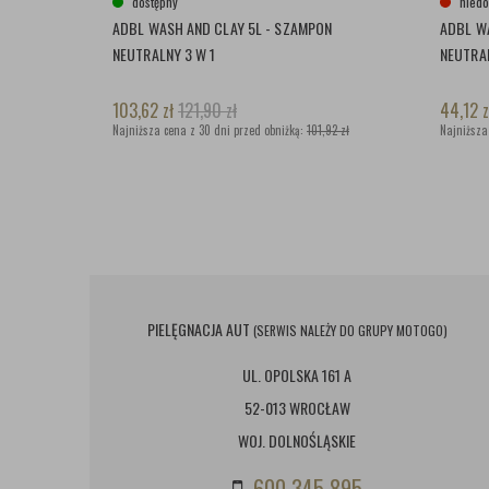
dostępny
niedo
ADBL WASH AND CLAY 5L - SZAMPON
ADBL WA
NEUTRALNY 3 W 1
NEUTRAL
103,62
zł
121,90
zł
44,12
z
Najniższa cena z 30 dni przed obniżką:
101,92 zł
Najniższa
PIELĘGNACJA AUT
(SERWIS NALEŻY DO GRUPY MOTOGO)
UL. OPOLSKA 161 A
52-013 WROCŁAW
WOJ. DOLNOŚLĄSKIE
600 345 895