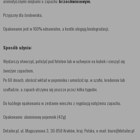
aromatycznymi olejkami o zapachu
brzoskwiniowym
.
Przyjazny dla środowiska.
Opakowanie jest w 100% odnawialne, a kostki ulegają biodegradacji.
Sposób użycia:
Wystarczy otworzyć, położyć pod fotelem lub w uchwycie na kubek i cieszyć się
świeżym zapachem.
Po 60 dniach, obrócić wkład w pojemniku i umieścić np. w szafie, kredensie lub
szufladzie, a zapach utrzyma się jeszcze przez kilka tygodni.
Do każdego opakowania w zestawie wieczko z regulacją natężenia zapachu.
Opakowanie: aluminiowy pojemnik (42g)
Detailer.pl, ul. Magazynowa 3, 30-858 Kraków, kraj: Polska, e-mail: biuro@detailer.pl