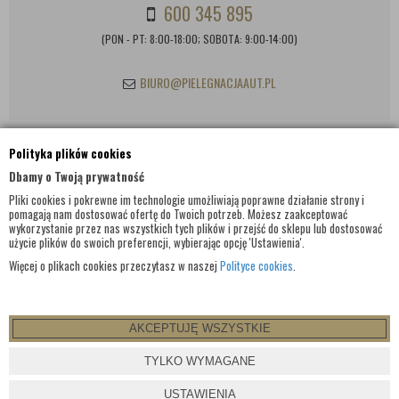
600 345 895
(PON - PT: 8:00-18:00; SOBOTA: 9:00-14:00)
BIURO@PIELEGNACJAAUT.PL
Polityka plików cookies
INFORMACJE KONTAKTOWE
Dbamy o Twoją prywatność
Pliki cookies i pokrewne im technologie umożliwiają poprawne działanie strony i
pomagają nam dostosować ofertę do Twoich potrzeb. Możesz zaakceptować
wykorzystanie przez nas wszystkich tych plików i przejść do sklepu lub dostosować
użycie plików do swoich preferencji, wybierając opcję 'Ustawienia'.
Więcej o plikach cookies przeczytasz w naszej
Polityce cookies
.
AKCEPTUJĘ WSZYSTKIE
© WSZELKIE PRAWA ZASTRZEŻONE 2017 |
PIELEGNACJAAUT.PL
TYLKO WYMAGANE
PROJEKT I OPROGRAMOWANIE SKLEPU:
EBEXO
USTAWIENIA