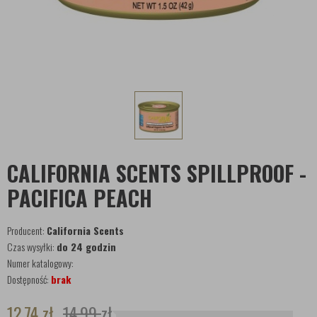
CALIFORNIA SCENTS SPILLPROOF -
PACIFICA PEACH
Producent:
California Scents
Czas wysyłki:
do 24 godzin
Numer katalogowy:
Dostępność:
brak
12,74
zł
14,99
zł