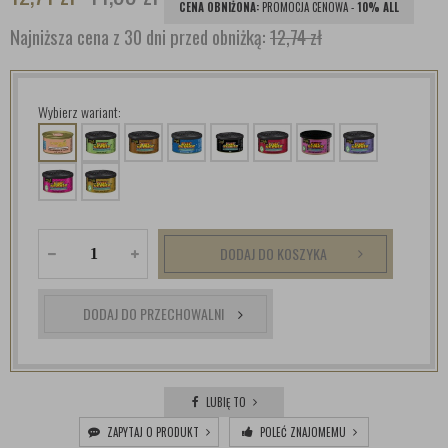
CENA OBNIŻONA:
PROMOCJA CENOWA -
10% ALL
Najniższa cena z 30 dni przed obniżką:
12,74 zł
Wybierz wariant:
DODAJ DO KOSZYKA
DODAJ DO PRZECHOWALNI
LUBIĘ TO
ZAPYTAJ O PRODUKT
POLEĆ ZNAJOMEMU