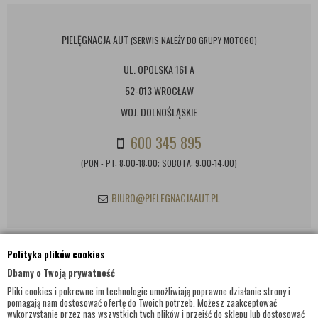
PIELĘGNACJA AUT
(SERWIS NALEŻY DO GRUPY MOTOGO)
UL. OPOLSKA 161 A
52-013 WROCŁAW
WOJ. DOLNOŚLĄSKIE
600 345 895
(PON - PT: 8:00-18:00; SOBOTA: 9:00-14:00)
BIURO@PIELEGNACJAAUT.PL
Polityka plików cookies
INFORMACJE KONTAKTOWE
Dbamy o Twoją prywatność
Pliki cookies i pokrewne im technologie umożliwiają poprawne działanie strony i
pomagają nam dostosować ofertę do Twoich potrzeb. Możesz zaakceptować
wykorzystanie przez nas wszystkich tych plików i przejść do sklepu lub dostosować