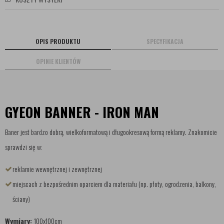
OPIS PRODUKTU
SPECYFIKACJA
OPINIE KLIENTÓW
GYEON BANNER - IRON MAN
Baner jest bardzo dobrą, wielkoformatową i długookresową formą reklamy. Znakomicie
sprawdzi się w:
reklamie wewnętrznej i zewnętrznej
miejscach z bezpośrednim oparciem dla materiału (np. płoty, ogrodzenia, balkony,
ściany)
Wymiary:
100x100cm