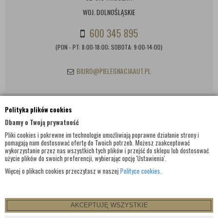
WOJ. DOLNOŚLĄSKIE
600 345 895
(PON - PT: 8:00-18:00; SOBOTA: 9:00-14:00)
BIURO@PIELEGNACJAAUT.PL
Polityka plików cookies
INFORMACJE KONTAKTOWE
Dbamy o Twoją prywatność
Pliki cookies i pokrewne im technologie umożliwiają poprawne działanie strony i
pomagają nam dostosować ofertę do Twoich potrzeb. Możesz zaakceptować
wykorzystanie przez nas wszystkich tych plików i przejść do sklepu lub dostosować
użycie plików do swoich preferencji, wybierając opcję 'Ustawienia'.
Więcej o plikach cookies przeczytasz w naszej
Polityce cookies
.
AKCEPTUJĘ WSZYSTKIE