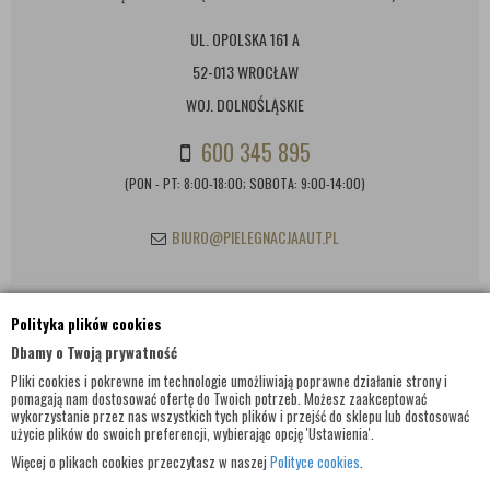
UL. OPOLSKA 161 A
52-013 WROCŁAW
WOJ. DOLNOŚLĄSKIE
600 345 895
(PON - PT: 8:00-18:00; SOBOTA: 9:00-14:00)
BIURO@PIELEGNACJAAUT.PL
Polityka plików cookies
INFORMACJE KONTAKTOWE
Dbamy o Twoją prywatność
Pliki cookies i pokrewne im technologie umożliwiają poprawne działanie strony i
pomagają nam dostosować ofertę do Twoich potrzeb. Możesz zaakceptować
wykorzystanie przez nas wszystkich tych plików i przejść do sklepu lub dostosować
użycie plików do swoich preferencji, wybierając opcję 'Ustawienia'.
Więcej o plikach cookies przeczytasz w naszej
Polityce cookies
.