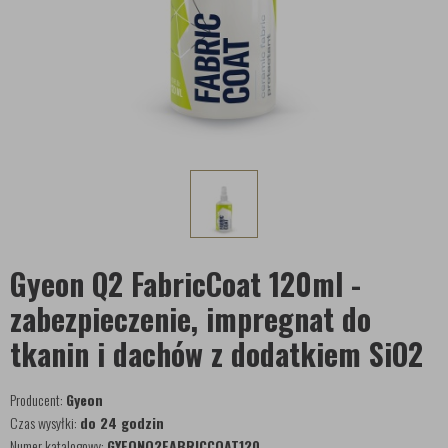
Gyeon Q2 FabricCoat 120ml -
zabezpieczenie, impregnat do
tkanin i dachów z dodatkiem SiO2
Producent:
Gyeon
Czas wysyłki:
do 24 godzin
Numer katalogowy:
GYEONQ2FABRICCOAT120