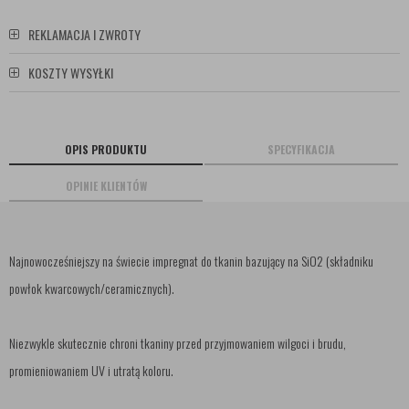
REKLAMACJA I ZWROTY
KOSZTY WYSYŁKI
OPIS PRODUKTU
SPECYFIKACJA
OPINIE KLIENTÓW
Najnowocześniejszy na świecie impregnat do tkanin bazujący na SiO2 (składniku
powłok kwarcowych/ceramicznych).
Niezwykle skutecznie chroni tkaniny przed przyjmowaniem wilgoci i brudu,
promieniowaniem UV i utratą koloru.