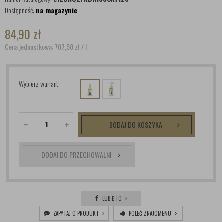
Dostępność:
na magazynie
84,90
zł
Cena jednostkowa: 707,50
zł
/ l
Wybierz wariant:
DODAJ DO KOSZYKA
DODAJ DO PRZECHOWALNI
LUBIĘ TO
ZAPYTAJ O PRODUKT
POLEĆ ZNAJOMEMU