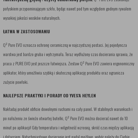
połyskiem przypominającym szkło, będąc nawet pod tym względem godnym rywalem
wysokiej jakości wosków naturalnych.
ŁATWA W ZASTOSOWANIU
Q² Pure EVO oznacza ochronę ceramiczną w najczystszej postaci. Jej pojedyncza
warstwa jest bardzo gruba i wytrzymała. Teraz wydłużony czas docierania sprawia, że ​​
praca z PURE EVO jest jeszcze łatwiejsza. Zestaw Q² Pure EVO zawiera ergonomiczny
aplikator, który umożliwia szybką i skuteczną aplikację produktu oraz ogranicza
zużycie powłoki.
NAJLEPSZE PRAKTYKI I PORADY OD YVES'A HEYLEN
Nakładaj produkt obficie dowolnymi ruchami na cały panel. W stabilnych warunkach i
po nałożeniu ze świeżo otwartej butelki, Q² Pure EVO można docierać nawet do 10
minut po aplikacji! Gdy temperatura i wilgotność wzrosną, skróć czas między aplikacją
i dotarciem. Natychmiastowe docieranie jest nadal możliwe, wybór należy do Ciebie.