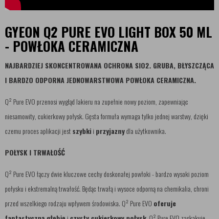
GYEON Q2 PURE EVO LIGHT BOX 50 ML
- POWŁOKA CERAMICZNA
NAJBARDZIEJ SKONCENTROWANA OCHRONA SIO2. GRUBA, BŁYSZCZĄCA
I BARDZO ODPORNA JEDNOWARSTWOWA POWŁOKA CERAMICZNA.
Q² Pure EVO przenosi wygląd lakieru na zupełnie nowy poziom, zapewniając
niesamowity, cukierkowy połysk. Gęsta formuła wymaga tylko jednej warstwy, dzięki
czemu proces aplikacji jest
szybki
i
przyjazny
dla użytkownika.
POŁYSK I TRWAŁOŚĆ
Q² Pure EVO łączy dwie kluczowe cechy doskonałej powłoki - bardzo wysoki poziom
połysku i ekstremalną trwałość. Będąc trwałą i wysoce odporną na chemikalia, chroni
przed wszelkiego rodzaju wpływem środowiska. Q² Pure EVO
oferuje
fantastyczną głębię
i
czysty cukierkowy połysk
. Q² Pure EVO zaskakuje