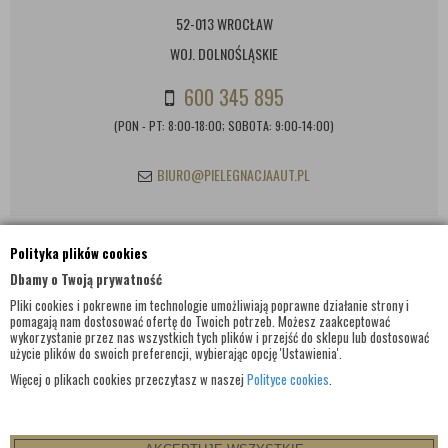
52-013 WROCŁAW
WOJ. DOLNOŚLĄSKIE
600 345 895
(PON - PT: 8:00-18:00; SOBOTA: 9:00-14:00)
BIURO@PIELEGNACJAAUT.PL
Polityka plików cookies
INFORMACJE KONTAKTOWE
Dbamy o Twoją prywatność
Pliki cookies i pokrewne im technologie umożliwiają poprawne działanie strony i
pomagają nam dostosować ofertę do Twoich potrzeb. Możesz zaakceptować
wykorzystanie przez nas wszystkich tych plików i przejść do sklepu lub dostosować
użycie plików do swoich preferencji, wybierając opcję 'Ustawienia'.
Więcej o plikach cookies przeczytasz w naszej
Polityce cookies
.