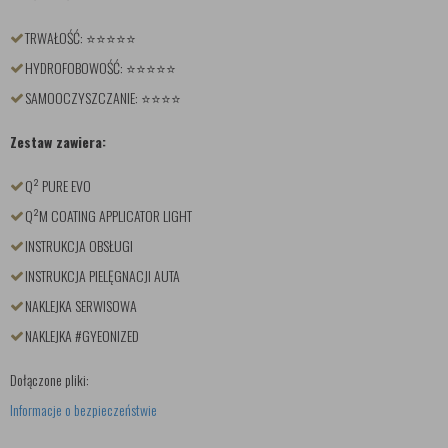
TRWAŁOŚĆ: ⭐⭐⭐⭐⭐
HYDROFOBOWOŚĆ: ⭐⭐⭐⭐⭐
SAMOOCZYSZCZANIE: ⭐⭐⭐⭐
Zestaw zawiera:
Q² PURE EVO
Q²M COATING APPLICATOR LIGHT
INSTRUKCJA OBSŁUGI
INSTRUKCJA PIELĘGNACJI AUTA
NAKLEJKA SERWISOWA
NAKLEJKA #GYEONIZED
Dołączone pliki:
Informacje o bezpieczeństwie