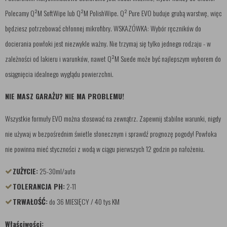
Polecamy Q²M SoftWipe lub Q²M PolishWipe. Q² Pure EVO buduje grubą warstwę, więc
będziesz potrzebować chłonnej mikrofibry. WSKAZÓWKA: Wybór ręczników do
docierania powłoki jest niezwykle ważny. Nie trzymaj się tylko jednego rodzaju - w
zależności od lakieru i warunków, nawet Q²M Suede może być najlepszym wyborem do
osiągnięcia idealnego wyglądu powierzchni.
NIE MASZ GARAŻU? NIE MA PROBLEMU!
Wszystkie formuły EVO można stosować na zewnątrz. Zapewnij stabilne warunki, nigdy
nie używaj w bezpośrednim świetle słonecznym i sprawdź prognozę pogody! Powłoka
nie powinna mieć styczności z wodą w ciągu pierwszych 12 godzin po nałożeniu.
ZUŻYCIE:
25-30ml/auto
TOLERANCJA PH:
2-11
TRWAŁOŚĆ:
do 36 MIESIĘCY / 40 tys KM
Właściwości: