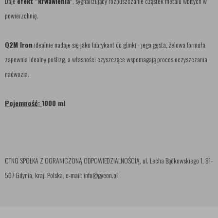
Daje
efekt "krwawienia"
, sygnalizujący rozpuszczanie cząstek metalu wbitych w
powierzchnię.
Q2M Iron
idealnie nadaje się jako lubrykant do glinki - jego gęsta, żelowa formuła
zapewnia idealny poślizg, a własności czyszczące wspomagają proces oczyszczania
nadwozia.
Pojemność:
1000 ml
CTNG SPÓŁKA Z OGRANICZONĄ ODPOWIEDZIALNOŚCIĄ, ul. Lecha Bądkowskiego 1, 81-
507 Gdynia, kraj: Polska, e-mail: info@gyeon.pl