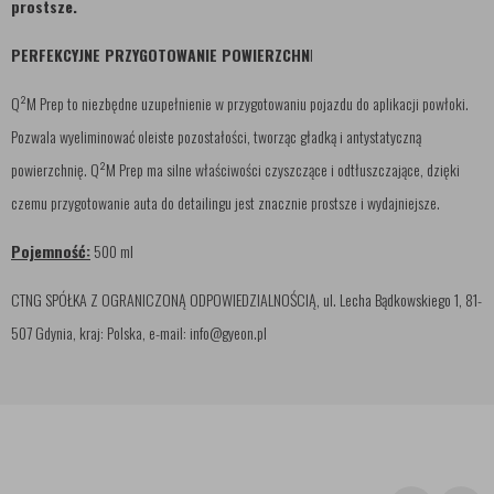
prostsze.
PERFEKCYJNE PRZYGOTOWANIE POWIERZCHN
I
Q²M Prep to niezbędne uzupełnienie w przygotowaniu pojazdu do aplikacji powłoki.
Pozwala wyeliminować oleiste pozostałości, tworząc gładką i antystatyczną
powierzchnię. Q²M Prep ma silne właściwości czyszczące i odtłuszczające, dzięki
czemu przygotowanie auta do detailingu jest znacznie prostsze i wydajniejsze.
Pojemność:
500 ml
CTNG SPÓŁKA Z OGRANICZONĄ ODPOWIEDZIALNOŚCIĄ, ul. Lecha Bądkowskiego 1, 81-
507 Gdynia, kraj: Polska, e-mail: info@gyeon.pl