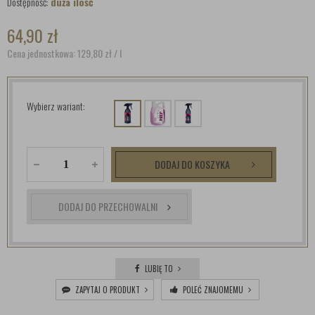
Dostępność:
duża ilość
64,90
zł
Cena jednostkowa: 129,80
zł
/ l
Wybierz wariant:
DODAJ DO KOSZYKA
DODAJ DO PRZECHOWALNI
LUBIĘ TO
ZAPYTAJ O PRODUKT
POLEĆ ZNAJOMEMU