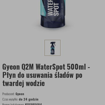
Gyeon Q2M WaterSpot 500ml -
Płyn do usuwania śladów po
twardej wodzie
Producent:
Gyeon
Czas wysyłki:
do 24 godzin
Numer katalogowy:
KOS001484