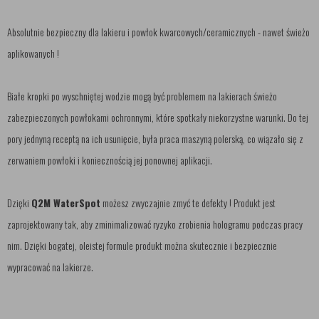
Absolutnie bezpieczny dla lakieru i powłok kwarcowych/ceramicznych - nawet świeżo
aplikowanych !
Białe kropki po wyschniętej wodzie mogą być problemem na lakierach świeżo
zabezpieczonych powłokami ochronnymi, które spotkały niekorzystne warunki. Do tej
pory jednyną receptą na ich usunięcie, była praca maszyną polerską, co wiązało się z
zerwaniem powłoki i koniecznością jej ponownej aplikacji.
Dzięki
Q2M WaterSpot
możesz zwyczajnie zmyć te defekty ! Produkt jest
zaprojektowany tak, aby zminimalizować ryzyko zrobienia hologramu podczas pracy
nim. Dzięki bogatej, oleistej formule produkt można skutecznie i bezpiecznie
wypracować na lakierze.