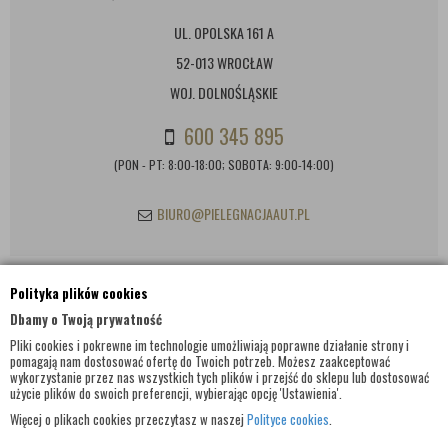
UL. OPOLSKA 161 A
52-013 WROCŁAW
WOJ. DOLNOŚLĄSKIE
600 345 895
(PON - PT: 8:00-18:00; SOBOTA: 9:00-14:00)
BIURO@PIELEGNACJAAUT.PL
Polityka plików cookies
INFORMACJE KONTAKTOWE
Dbamy o Twoją prywatność
Pliki cookies i pokrewne im technologie umożliwiają poprawne działanie strony i
pomagają nam dostosować ofertę do Twoich potrzeb. Możesz zaakceptować
wykorzystanie przez nas wszystkich tych plików i przejść do sklepu lub dostosować
użycie plików do swoich preferencji, wybierając opcję 'Ustawienia'.
Więcej o plikach cookies przeczytasz w naszej
Polityce cookies
.