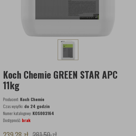
Koch Chemie GREEN STAR APC
11kg
Producent:
Koch Chemie
Czas wysyłki:
do 24 godzin
Numer katalogowy:
KOS003164
Dostępność:
brak
239,28
zł
281,50
zł