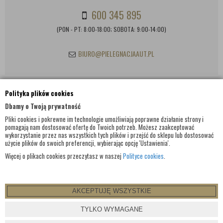
600 345 895
(PON - PT: 8:00-18:00; SOBOTA: 9:00-14:00)
BIURO@PIELEGNACJAAUT.PL
Polityka plików cookies
INFORMACJE KONTAKTOWE
Dbamy o Twoją prywatność
Pliki cookies i pokrewne im technologie umożliwiają poprawne działanie strony i
pomagają nam dostosować ofertę do Twoich potrzeb. Możesz zaakceptować
wykorzystanie przez nas wszystkich tych plików i przejść do sklepu lub dostosować
użycie plików do swoich preferencji, wybierając opcję 'Ustawienia'.
Więcej o plikach cookies przeczytasz w naszej
Polityce cookies
.
AKCEPTUJĘ WSZYSTKIE
© WSZELKIE PRAWA ZASTRZEŻONE 2017 |
PIELEGNACJAAUT.PL
TYLKO WYMAGANE
PROJEKT I OPROGRAMOWANIE SKLEPU:
EBEXO