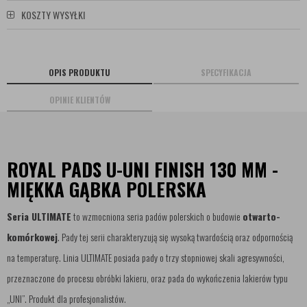
KOSZTY WYSYŁKI
OPIS PRODUKTU
SPECYFIKACJA
OPINIE KLIENTÓW
ROYAL PADS U-UNI FINISH 130 MM -
MIĘKKA GĄBKA POLERSKA
Seria ULTIMATE
to wzmocniona seria padów polerskich o budowie
otwarto-
komórkowej
. Pady tej serii charakteryzują się wysoką twardością oraz odpornością
na temperaturę. Linia ULTIMATE posiada pady o trzy stopniowej skali agresywności,
przeznaczone do procesu obróbki lakieru, oraz pada do wykończenia lakierów typu
„UNI”. Produkt dla profesjonalistów.