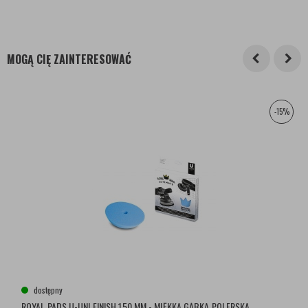
MOGĄ CIĘ ZAINTERESOWAĆ
-15%
dostępny
ROYAL PADS U-UNI FINISH 150 MM - MIĘKKA GĄBKA POLERSKA