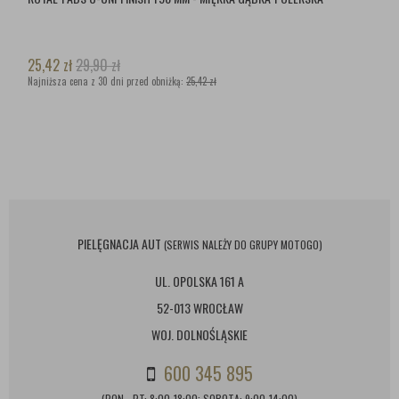
25,42
zł
29,90
zł
Najniższa cena z 30 dni przed obniżką:
25,42 zł
PIELĘGNACJA AUT
(SERWIS NALEŻY DO GRUPY MOTOGO)
UL. OPOLSKA 161 A
52-013 WROCŁAW
WOJ. DOLNOŚLĄSKIE
600 345 895
(PON - PT: 8:00-18:00; SOBOTA: 9:00-14:00)