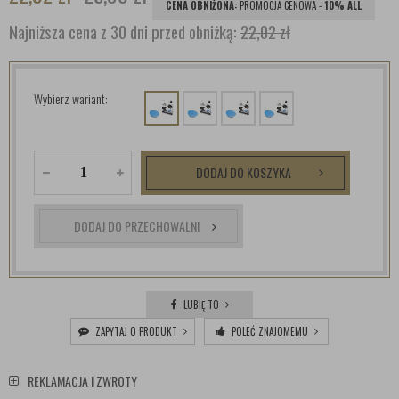
CENA OBNIŻONA:
PROMOCJA CENOWA -
10% ALL
Najniższa cena z 30 dni przed obniżką:
22,02 zł
Wybierz wariant:
DODAJ DO KOSZYKA
DODAJ DO PRZECHOWALNI
LUBIĘ TO
ZAPYTAJ O PRODUKT
POLEĆ ZNAJOMEMU
REKLAMACJA I ZWROTY