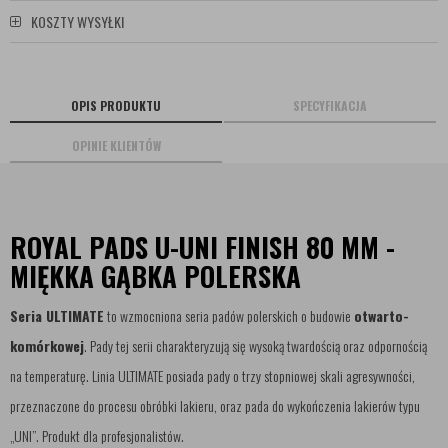
KOSZTY WYSYŁKI
OPIS PRODUKTU
SPECYFIKACJA
OPINIE KLIENTÓW
ROYAL PADS U-UNI FINISH 80 MM -
MIĘKKA GĄBKA POLERSKA
Seria ULTIMATE
to wzmocniona seria padów polerskich o budowie
otwarto-
komórkowej
. Pady tej serii charakteryzują się wysoką twardością oraz odpornością
na temperaturę. Linia ULTIMATE posiada pady o trzy stopniowej skali agresywności,
przeznaczone do procesu obróbki lakieru, oraz pada do wykończenia lakierów typu
„UNI”. Produkt dla profesjonalistów.