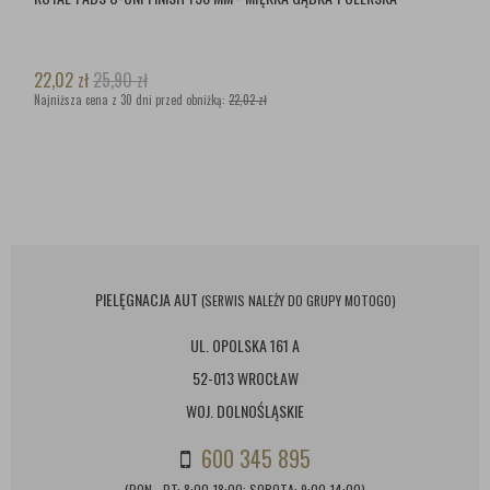
22,02
zł
25,90
zł
Najniższa cena z 30 dni przed obniżką:
22,02 zł
PIELĘGNACJA AUT
(SERWIS NALEŻY DO GRUPY MOTOGO)
UL. OPOLSKA 161 A
52-013 WROCŁAW
WOJ. DOLNOŚLĄSKIE
600 345 895
(PON - PT: 8:00-18:00; SOBOTA: 9:00-14:00)