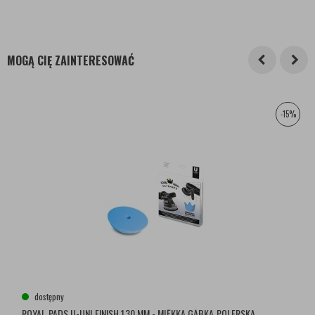
MOGĄ CIĘ ZAINTERESOWAĆ
-15%
dostępny
ROYAL PADS U-UNI FINISH 130 MM - MIĘKKA GĄBKA POLERSKA