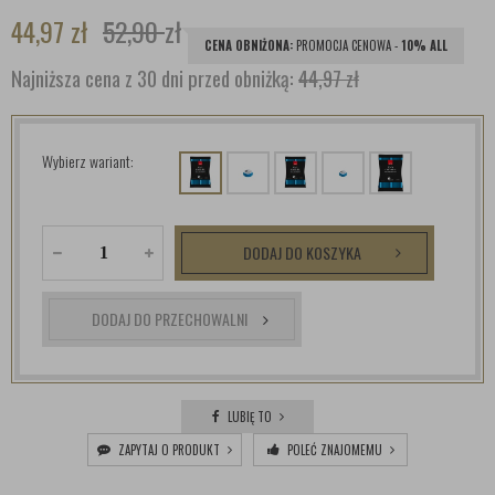
44,97
zł
52,90
zł
CENA OBNIŻONA:
PROMOCJA CENOWA -
10% ALL
Najniższa cena z 30 dni przed obniżką:
44,97 zł
Wybierz wariant:
DODAJ DO KOSZYKA
DODAJ DO PRZECHOWALNI
LUBIĘ TO
ZAPYTAJ O PRODUKT
POLEĆ ZNAJOMEMU