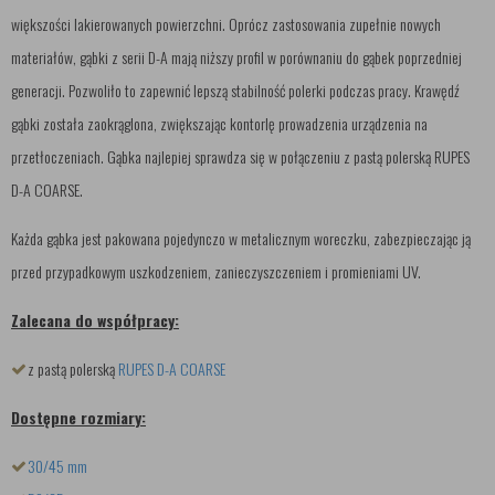
większości lakierowanych powierzchni. Oprócz zastosowania zupełnie nowych
materiałów, gąbki z serii D-A mają niższy profil w porównaniu do gąbek poprzedniej
generacji. Pozwoliło to zapewnić lepszą stabilność polerki podczas pracy. Krawędź
gąbki została zaokrąglona, zwiększając kontorlę prowadzenia urządzenia na
przetłoczeniach. Gąbka najlepiej sprawdza się w połączeniu z pastą polerską RUPES
D-A COARSE.
Każda gąbka jest pakowana pojedynczo w metalicznym woreczku, zabezpieczając ją
przed przypadkowym uszkodzeniem, zanieczyszczeniem i promieniami UV.
Zalecana do współpracy:
z pastą polerską
RUPES D-A COARSE
Dostępne rozmiary:
30/45 mm