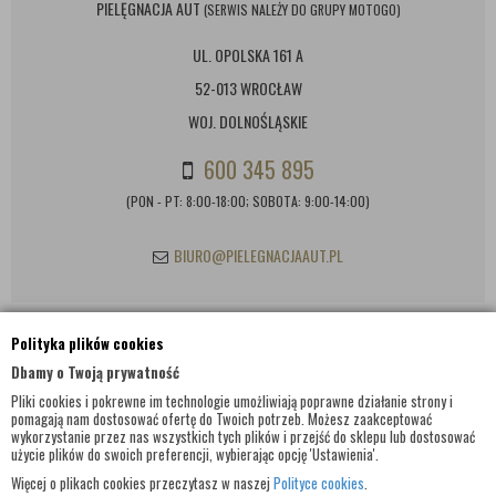
PIELĘGNACJA AUT
(SERWIS NALEŻY DO GRUPY MOTOGO)
UL. OPOLSKA 161 A
52-013 WROCŁAW
WOJ. DOLNOŚLĄSKIE
600 345 895
(PON - PT: 8:00-18:00; SOBOTA: 9:00-14:00)
BIURO@PIELEGNACJAAUT.PL
Polityka plików cookies
INFORMACJE KONTAKTOWE
Dbamy o Twoją prywatność
Pliki cookies i pokrewne im technologie umożliwiają poprawne działanie strony i
pomagają nam dostosować ofertę do Twoich potrzeb. Możesz zaakceptować
wykorzystanie przez nas wszystkich tych plików i przejść do sklepu lub dostosować
użycie plików do swoich preferencji, wybierając opcję 'Ustawienia'.
Więcej o plikach cookies przeczytasz w naszej
Polityce cookies
.