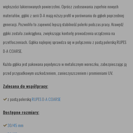
większości lakierowanych powierzchni. Oprócz zastosowania zupełnie nowych
materiałów, gąbki z serii D-A mają niższy profil w porównaniu do gąbek poprzedniej
generacji. Pozwoliło to zapewnić lepszą stabilność polerki podczas pracy. Krawędź
gąbki została zaokrąglona, zwiększając kontorlę prowadzenia urządzenia na
przetłoczeniach. Gąbka najlepiej sprawdza się w połączeniu z pastą polerską RUPES
D-A COARSE.
Każda gąbka jest pakowana pojedynczo w metalicznym woreczku, zabezpieczając ją
przed przypadkowym uszkodzeniem, zanieczyszczeniem i promieniami UV.
Zalecana do współpracy:
z pastą polerską
RUPES D-A COARSE
Dostępne rozmiary:
30/45 mm