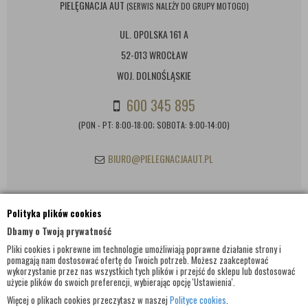
PIELĘGNACJA AUT
(SERWIS NALEŻY DO GRUPY MOTOGO)
UL. OPOLSKA 161 A
52-013 WROCŁAW
WOJ. DOLNOŚLĄSKIE
600 345 895
(PON - PT: 8:00-18:00; SOBOTA: 9:00-14:00)
BIURO@PIELEGNACJAAUT.PL
Polityka plików cookies
INFORMACJE KONTAKTOWE
Dbamy o Twoją prywatność
Pliki cookies i pokrewne im technologie umożliwiają poprawne działanie strony i
pomagają nam dostosować ofertę do Twoich potrzeb. Możesz zaakceptować
wykorzystanie przez nas wszystkich tych plików i przejść do sklepu lub dostosować
użycie plików do swoich preferencji, wybierając opcję 'Ustawienia'.
Więcej o plikach cookies przeczytasz w naszej
Polityce cookies
.