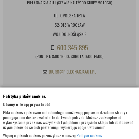
PIELĘGNACJA AUT
(SERWIS NALEŻY DO GRUPY MOTOGO)
UL. OPOLSKA 161 A
52-013 WROCŁAW
WOJ. DOLNOŚLĄSKIE
600 345 895
(PON - PT: 8:00-18:00; SOBOTA: 9:00-14:00)
BIURO@PIELEGNACJAAUT.PL
Polityka plików cookies
INFORMACJE KONTAKTOWE
Dbamy o Twoją prywatność
Pliki cookies i pokrewne im technologie umożliwiają poprawne działanie strony i
pomagają nam dostosować ofertę do Twoich potrzeb. Możesz zaakceptować
wykorzystanie przez nas wszystkich tych plików i przejść do sklepu lub dostosować
użycie plików do swoich preferencji, wybierając opcję 'Ustawienia'.
Więcej o plikach cookies przeczytasz w naszej
Polityce cookies
.