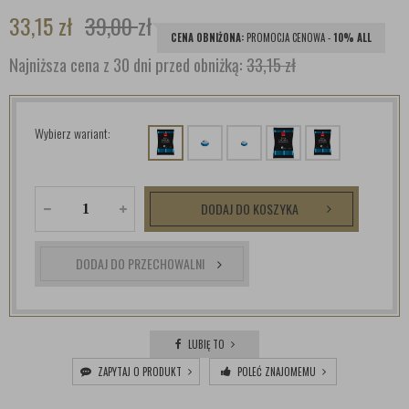
33,15
zł
39,00
zł
CENA OBNIŻONA:
PROMOCJA CENOWA -
10% ALL
Najniższa cena z 30 dni przed obniżką:
33,15 zł
Wybierz wariant:
DODAJ DO KOSZYKA
DODAJ DO PRZECHOWALNI
LUBIĘ TO
ZAPYTAJ O PRODUKT
POLEĆ ZNAJOMEMU