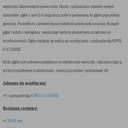
większości lakierowanych powierzchni. Oprócz zastosowania zupełnie nowych
materiałów, gąbki z serii D-A mają niższy profil w porównaniu do gąbek poprzedniej
generacji. Pozwoliło to zapewnić lepszą stabilność polerki podczas pracy. Krawędź
gąbki została zaokrąglona, zwiększając kontorlę prowadzenia urządzenia na
przetłoczeniach. Gąbka najlepiej sprawdza się w połączeniu z pastą polerską RUPES
D-A COARSE.
Każda gąbka jest pakowana pojedynczo w metalicznym woreczku, zabezpieczając ją
przed przypadkowym uszkodzeniem, zanieczyszczeniem i promieniami UV.
Zalecana do współpracy:
z pastą polerską
RUPES D-A COARSE
Dostępne rozmiary:
30/45 mm