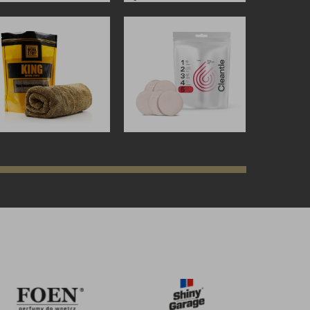
zł
109,90
zł
zł
40,00
zł
ZOBACZ WIĘCEJ
ZOBACZ WIĘCEJ