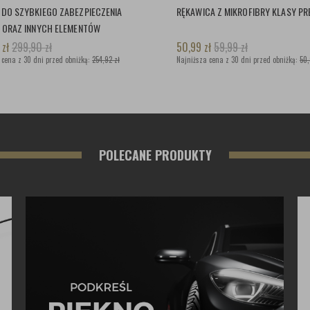
 DO SZYBKIEGO ZABEZPIECZENIA
RĘKAWICA Z MIKROFIBRY KLASY P
U ORAZ INNYCH ELEMENTÓW
HODU
2
zł
299,90
zł
50,99
zł
59,99
zł
 cena z 30 dni przed obniżką:
254,92 zł
Najniższa cena z 30 dni przed obniżką:
50,
POLECANE PRODUKTY