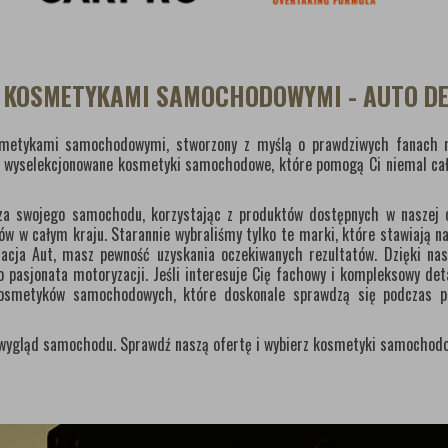
Z KOSMETYKAMI SAMOCHODOWYMI - AUTO DE
osmetykami samochodowymi, stworzony z myślą o prawdziwych fanach m
y wyselekcjonowane kosmetyki samochodowe, które pomogą Ci niemal ca
ętrza swojego samochodu, korzystając z produktów dostępnych w naszej 
 w całym kraju. Starannie wybraliśmy tylko te marki, które stawiają na 
cja Aut, masz pewność uzyskania oczekiwanych rezultatów. Dzięki nasz
 pasjonata motoryzacji. Jeśli interesuje Cię fachowy i kompleksowy det
kosmetyków samochodowych, które doskonale sprawdzą się podczas pi
y wygląd samochodu. Sprawdź naszą ofertę i wybierz kosmetyki samochodo