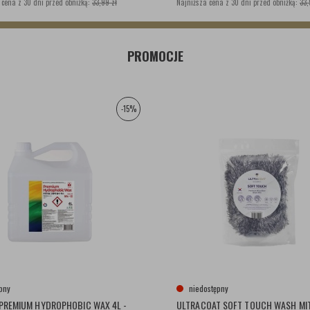
 cena z 30 dni przed obniżką:
33,99 zł
Najniższa cena z 30 dni przed obniżką:
33,
PROMOCJE
-15%
pny
niedostępny
 PREMIUM HYDROPHOBIC WAX 4L -
ULTRACOAT SOFT TOUCH WASH MIT