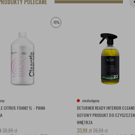
PRODUKTY POLECANE
-15%
pny
niedostępny
E CITRUS FOAM2 1L - PIANA
DETURNER READY INTERIOR CLEANER
NA
GOTOWY PRODUKT DO CZYSZCZEN
WNĘTRZA
ł
39,99
zł
33,99
zł
39,99
zł