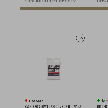
Najniższa cena z 30 dni przed obniżką:
33,92 zł
Najniższa
-15%
niedostępny
dostę
VALETPRO SNOW FOAM COMBO2 1L - PIANA
BINDER