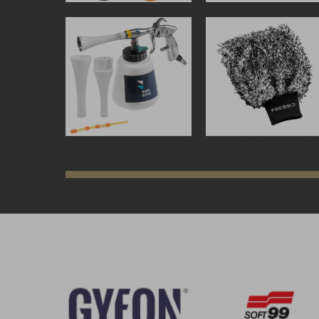
zł
319,00
zł
zł
34,99
zł
ZOBACZ WIĘCEJ
ZOBACZ WIĘCEJ