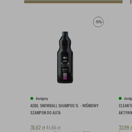
-15%
dostępny
dostę
ADBL SNOWBALL SHAMPOO 1L - WIŚNIOWY
CLEANTL
SZAMPON DO AUTA
AKTYW
35,62
zł
41,90
zł
33,99
z