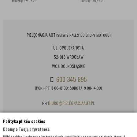
obniżką:
424,15 zł
obniżką:
76,42 zł
PIELĘGNACJA AUT
(SERWIS NALEŻY DO GRUPY MOTOGO)
UL. OPOLSKA 161 A
52-013 WROCŁAW
WOJ. DOLNOŚLĄSKIE
600 345 895
(PON - PT: 8:00-18:00; SOBOTA: 9:00-14:00)
BIURO@PIELEGNACJAAUT.PL
Polityka plików cookies
INFORMACJE KONTAKTOWE
Dbamy o Twoją prywatność