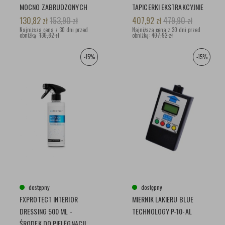
MOCNO ZABRUDZONYCH
TAPICERKI EKSTRAKCYJNIE
POWIERZCHNI
130,82
zł
153,90
zł
407,92
zł
479,90
zł
Najniższa cena z 30 dni przed
Najniższa cena z 30 dni przed
obniżką:
130,82 zł
obniżką:
407,92 zł
-15%
-15%
dostępny
dostępny
FXPROTECT INTERIOR
MIERNIK LAKIERU BLUE
DRESSING 500 ML -
TECHNOLOGY P-10-AL
ŚRODEK DO PIELĘGNACJI