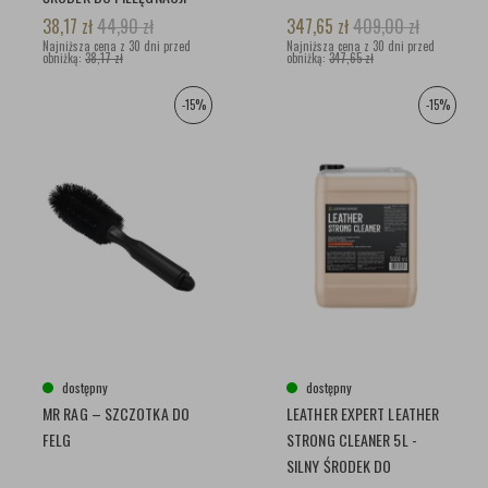
TWORZYW SZTUCZNYCH
38,17
zł
44,90
zł
347,65
zł
409,00
zł
Najniższa cena z 30 dni przed
Najniższa cena z 30 dni przed
obniżką:
38,17 zł
obniżką:
347,65 zł
-15%
-15%
dostępny
dostępny
MR RAG – SZCZOTKA DO
LEATHER EXPERT LEATHER
FELG
STRONG CLEANER 5L -
SILNY ŚRODEK DO