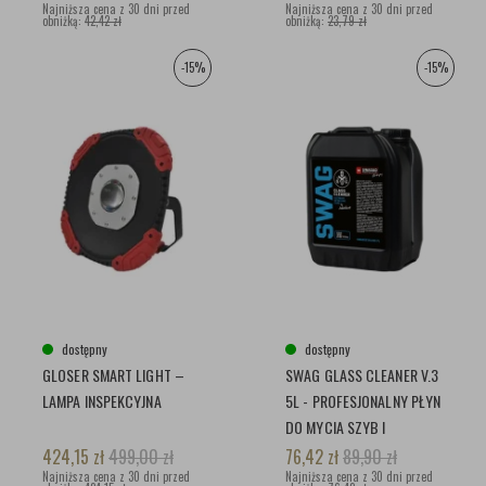
Najniższa cena z 30 dni przed
Najniższa cena z 30 dni przed
obniżką:
42,42 zł
obniżką:
23,79 zł
-15%
-15%
dostępny
dostępny
GLOSER SMART LIGHT –
SWAG GLASS CLEANER V.3
LAMPA INSPEKCYJNA
5L - PROFESJONALNY PŁYN
DO MYCIA SZYB I
TWORZYW SZTUCZNYCH
424,15
zł
499,00
zł
76,42
zł
89,90
zł
Najniższa cena z 30 dni przed
Najniższa cena z 30 dni przed