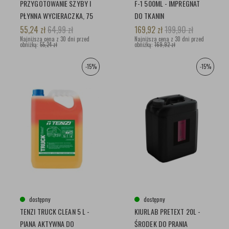
PRZYGOTOWANIE SZYBY I
F-1 500ML - IMPREGNAT
PŁYNNA WYCIERACZKA, 75
DO TKANIN
ML
55,24
zł
64,99
zł
169,92
zł
199,90
zł
Najniższa cena z 30 dni przed
Najniższa cena z 30 dni przed
obniżką:
55,24 zł
obniżką:
169,92 zł
-15%
-15%
dostępny
dostępny
TENZI TRUCK CLEAN 5 L -
KIURLAB PRETEXT 20L -
PIANA AKTYWNA DO
ŚRODEK DO PRANIA