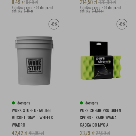
CZYSZCZENIA TAPICERKI
8,49
zł
9,99
zł
314,50
zł
370,00
zł
Najniższa cena z 30 dni przed
SKÓRZANEJ
Najniższa cena z 30 dni przed
obniżką:
8,49 zł
obniżką:
314,50 zł
-15%
-15%
dostępny
dostępny
WORK STUFF DETAILING
PURE CHEMIE PRO GREEN
BUCKET GRAY – WHEELS
SPONGE -KARBOWANA
WIADRO
GĄBKA DO MYCIA
SAMOCHODU
42,42
zł
49,90
zł
23,79
zł
27,99
zł