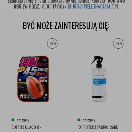
Skontaktuj się z nami a postaramy się pomóc. Kontakt:
600 345
895
(W GODZ.: 8:00-17:00) /
BIURO@PIELEGNACJAAUT.PL
BYĆ MOŻE ZAINTERESUJĄ CIĘ:
-15%
-15%
dostępny
dostępny
SOFT99 GLACO Q -
FXPROTECT FABRIC CARE