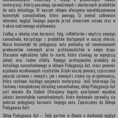
motoryzacji, którzy poszukują sprawdzonych i skutecznych produktów
do auto detailingu. W naszym sklepie oferujemy wyselekcjonowane
kosmetyki samochodowe, które pomogą Ci niemal całkowicie
odmienić wygląd Twojego pojazdu przed otwarciem sezonu oraz w
trakcie codziennego użytkowania.
Zadbaj o idealny stan karoserii, felg, reflektorów i wnętrza swojego
samochodu, korzystając z produktów dostępnych w naszej ofercie.
Nasze kosmetyki do pielęgnacji auta pochodzą od renomowanych
producentów cenionych przez profesjonalistów w całym kraju.
Starannie wybraliśmy tylko te marki, które stawiają na najwyższą
jakość oraz realne efekty. Kupując profesjonalne produkty do
detailingu samochodowego w sklepie Pielęgnacja Aut, masz pewność
uzyskania oczekiwanych rezultatów. Dzięki naszej pomocy, czyszczenie
pojazdu zarówno z zewnątrz, jak i wewnątrz stanie się przyjemnością,
która zachwyci każdego pasjonata motoryzacji. Jeśli interesuje Cię
fachowy i kompleksowy detailing samochodowy, sklep Pielęgnacja Aut
jest właśnie dla Ciebie! Oferujemy bogaty asortyment wysokiej
jakości kosmetyków samochodowych, które doskonale sprawdzą się
podczas pielęgnacji karoserii Twojego auta. Zapraszamy do Sklepu
Pielęgnacja Autt.
Sklep Pielęgnacja Aut – Twój partner w dbaniu o doskonały wygląd