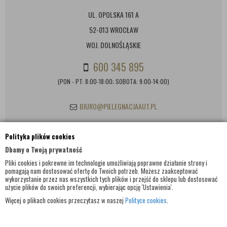
UL. OPOLSKA 161 A
52-013 WROCŁAW
WOJ. DOLNOŚLĄSKIE
600 345 895
(PON - PT: 8:00-18:00; SOBOTA: 9:00-14:00)
BIURO@PIELEGNACJAAUT.PL
Polityka plików cookies
INFORMACJE KONTAKTOWE
Dbamy o Twoją prywatność
Pliki cookies i pokrewne im technologie umożliwiają poprawne działanie strony i
pomagają nam dostosować ofertę do Twoich potrzeb. Możesz zaakceptować
wykorzystanie przez nas wszystkich tych plików i przejść do sklepu lub dostosować
użycie plików do swoich preferencji, wybierając opcję 'Ustawienia'.
Więcej o plikach cookies przeczytasz w naszej
Polityce cookies
.