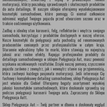
motoryzacji, którzy poszukują sprawdzonych i skutecznych produktów
do auto detailingu. W naszym sklepie oferujemy wyselekcjonowane
kosmetyki samochodowe, które pomogą Ci niemal całkowicie
odmienić wygląd Twojego pojazdu przed otwarciem sezonu oraz w
trakcie codziennego użytkowania.
Zadbaj o idealny stan karoserii, felg, reflektorów i wnętrza swojego
samochodu, korzystając z produktów dostępnych w naszej ofercie.
Nasze kosmetyki do pielęgnacji auta pochodzą od renomowanych
producentów cenionych przez profesjonalistów w całym kraju.
Starannie wybraliśmy tylko te marki, które stawiają na najwyższą
jakość oraz realne efekty. Kupując profesjonalne produkty do
detailingu samochodowego w sklepie Pielęgnacja Aut, masz pewność
uzyskania oczekiwanych rezultatów. Dzięki naszej pomocy, czyszczenie
pojazdu zarówno z zewnątrz, jak i wewnątrz stanie się przyjemnością,
która zachwyci każdego pasjonata motoryzacji. Jeśli interesuje Cię
fachowy i kompleksowy detailing samochodowy, sklep Pielęgnacja Aut
jest właśnie dla Ciebie! Oferujemy bogaty asortyment wysokiej
jakości kosmetyków samochodowych, które doskonale sprawdzą się
podczas pielęgnacji karoserii Twojego auta. Zapraszamy do Sklepu
Pielęgnacja Autt.
Sklep Pielęgnacja Aut – Twój partner w dbaniu o doskonały wygląd