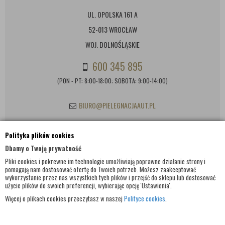
UL. OPOLSKA 161 A
52-013 WROCŁAW
WOJ. DOLNOŚLĄSKIE
600 345 895
(PON - PT: 8:00-18:00; SOBOTA: 9:00-14:00)
BIURO@PIELEGNACJAAUT.PL
Polityka plików cookies
INFORMACJE KONTAKTOWE
Dbamy o Twoją prywatność
Pliki cookies i pokrewne im technologie umożliwiają poprawne działanie strony i
pomagają nam dostosować ofertę do Twoich potrzeb. Możesz zaakceptować
wykorzystanie przez nas wszystkich tych plików i przejść do sklepu lub dostosować
użycie plików do swoich preferencji, wybierając opcję 'Ustawienia'.
Więcej o plikach cookies przeczytasz w naszej
Polityce cookies
.