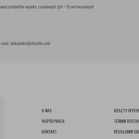
y używać produktów wysoko zasadowych (pH > 9) ani kwasowych
, e-mail: aleksandra@cleantle.com
O NAS
KOSZTY WYSYŁ
WSPÓŁPRACA
TERMIN DOST
KONTAKT
REGULAMIN SK