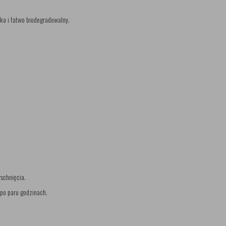
ka i łatwo biodegradowalny.
yschnięcia.
po paru godzinach.