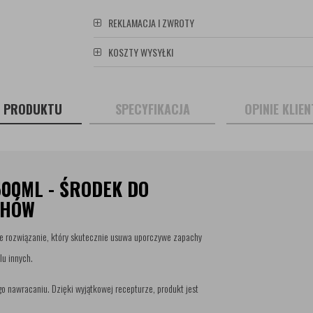
REKLAMACJA I ZWROTY
KOSZTY WYSYŁKI
S PRODUKTU
SPECYFIKACJA
OPINIE KLIE
00ML - ŚRODEK DO
CHÓW
ne rozwiązanie, który skutecznie usuwa uporczywe zapachy
lu innych.
go nawracaniu. Dzięki wyjątkowej recepturze, produkt jest