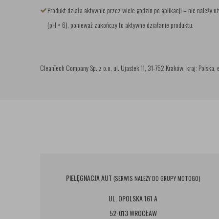
Produkt działa aktywnie przez wiele godzin po aplikacji – nie należ
(pH < 6), ponieważ zakończy to aktywne działanie produktu.
CleanTech Company Sp. z o.o, ul. Ujastek 11, 31-752 Kraków, kraj: Polska
PIELĘGNACJA AUT
(SERWIS NALEŻY DO GRUPY MOTOGO)
UL. OPOLSKA 161 A
52-013 WROCŁAW