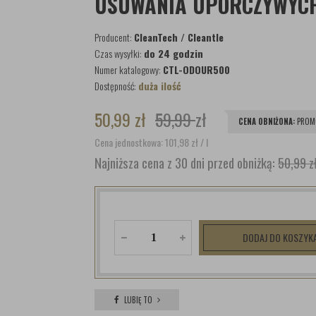
USUWANIA UPORCZYWYC
Producent:
CleanTech / Cleantle
Czas wysyłki:
do 24 godzin
Numer katalogowy:
CTL-ODOUR500
Dostępność:
duża ilość
50,99
zł
59,99
zł
CENA OBNIŻONA:
PROM
Cena jednostkowa: 101,98
zł
/ l
Najniższa cena z 30 dni przed obniżką:
50,99 z
DODAJ DO KOSZYK
LUBIĘ TO