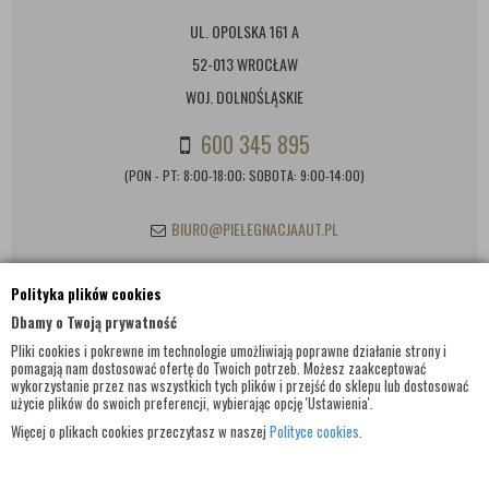
UL. OPOLSKA 161 A
52-013 WROCŁAW
WOJ. DOLNOŚLĄSKIE
600 345 895
(PON - PT: 8:00-18:00; SOBOTA: 9:00-14:00)
BIURO@PIELEGNACJAAUT.PL
Polityka plików cookies
INFORMACJE KONTAKTOWE
Dbamy o Twoją prywatność
Pliki cookies i pokrewne im technologie umożliwiają poprawne działanie strony i
pomagają nam dostosować ofertę do Twoich potrzeb. Możesz zaakceptować
wykorzystanie przez nas wszystkich tych plików i przejść do sklepu lub dostosować
użycie plików do swoich preferencji, wybierając opcję 'Ustawienia'.
Więcej o plikach cookies przeczytasz w naszej
Polityce cookies
.