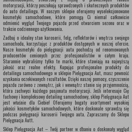
motoryzacji, którzy poszukują sprawdzonych i skutecznych produktów
do auto detailingu. W naszym sklepie oferujemy wyselekcjonowane
kosmetyki samochodowe, które pomogą Ci niemal całkowicie
odmienić wygląd Twojego pojazdu przed otwarciem sezonu oraz w
trakcie codziennego użytkowania.
Zadbaj o idealny stan karoserii, felg, reflektorów i wnętrza swojego
samochodu, korzystając z produktów dostępnych w naszej ofercie.
Nasze kosmetyki do pielęgnacji auta pochodzą od renomowanych
producentów cenionych przez profesjonalistów w całym kraju.
Starannie wybraliśmy tylko te marki, które stawiają na najwyższą
jakość oraz realne efekty. Kupując profesjonalne produkty do
detailingu samochodowego w sklepie Pielęgnacja Aut, masz pewność
uzyskania oczekiwanych rezultatów. Dzięki naszej pomocy, czyszczenie
pojazdu zarówno z zewnątrz, jak i wewnątrz stanie się przyjemnością,
która zachwyci każdego pasjonata motoryzacji. Jeśli interesuje Cię
fachowy i kompleksowy detailing samochodowy, sklep Pielęgnacja Aut
jest właśnie dla Ciebie! Oferujemy bogaty asortyment wysokiej
jakości kosmetyków samochodowych, które doskonale sprawdzą się
podczas pielęgnacji karoserii Twojego auta. Zapraszamy do Sklepu
Pielęgnacja Autt.
Sklep Pielęgnacja Aut – Twój partner w dbaniu o doskonały wygląd