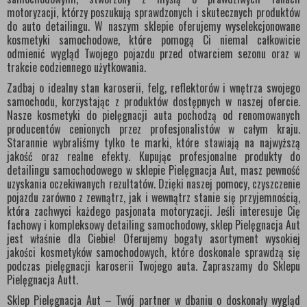
motoryzacji, którzy poszukują sprawdzonych i skutecznych produktów
do auto detailingu. W naszym sklepie oferujemy wyselekcjonowane
kosmetyki samochodowe, które pomogą Ci niemal całkowicie
odmienić wygląd Twojego pojazdu przed otwarciem sezonu oraz w
trakcie codziennego użytkowania.
Zadbaj o idealny stan karoserii, felg, reflektorów i wnętrza swojego
samochodu, korzystając z produktów dostępnych w naszej ofercie.
Nasze kosmetyki do pielęgnacji auta pochodzą od renomowanych
producentów cenionych przez profesjonalistów w całym kraju.
Starannie wybraliśmy tylko te marki, które stawiają na najwyższą
jakość oraz realne efekty. Kupując profesjonalne produkty do
detailingu samochodowego w sklepie Pielęgnacja Aut, masz pewność
uzyskania oczekiwanych rezultatów. Dzięki naszej pomocy, czyszczenie
pojazdu zarówno z zewnątrz, jak i wewnątrz stanie się przyjemnością,
która zachwyci każdego pasjonata motoryzacji. Jeśli interesuje Cię
fachowy i kompleksowy detailing samochodowy, sklep Pielęgnacja Aut
jest właśnie dla Ciebie! Oferujemy bogaty asortyment wysokiej
jakości kosmetyków samochodowych, które doskonale sprawdzą się
podczas pielęgnacji karoserii Twojego auta. Zapraszamy do Sklepu
Pielęgnacja Autt.
Sklep Pielęgnacja Aut – Twój partner w dbaniu o doskonały wygląd