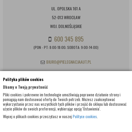
UL. OPOLSKA 161 A
52-013 WROCŁAW
WOJ. DOLNOŚLĄSKIE
600 345 895
(PON - PT: 8:00-18:00; SOBOTA: 9:00-14:00)
BIURO@PIELEGNACJAAUT.PL
Polityka plików cookies
INFORMACJE KONTAKTOWE
Dbamy o Twoją prywatność
Pliki cookies i pokrewne im technologie umożliwiają poprawne działanie strony i
pomagają nam dostosować ofertę do Twoich potrzeb. Możesz zaakceptować
wykorzystanie przez nas wszystkich tych plików i przejść do sklepu lub dostosować
użycie plików do swoich preferencji, wybierając opcję 'Ustawienia'.
Więcej o plikach cookies przeczytasz w naszej
Polityce cookies
.