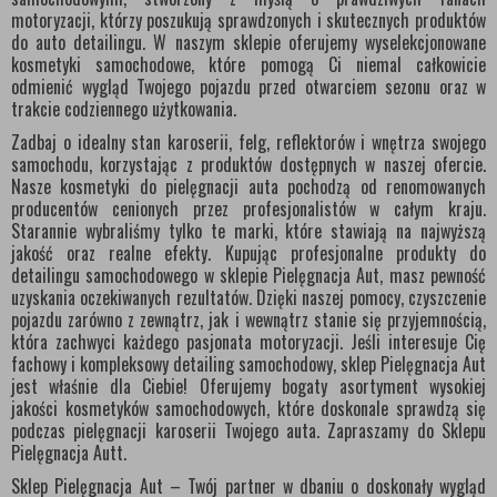
motoryzacji, którzy poszukują sprawdzonych i skutecznych produktów
do auto detailingu. W naszym sklepie oferujemy wyselekcjonowane
kosmetyki samochodowe, które pomogą Ci niemal całkowicie
odmienić wygląd Twojego pojazdu przed otwarciem sezonu oraz w
trakcie codziennego użytkowania.
Zadbaj o idealny stan karoserii, felg, reflektorów i wnętrza swojego
samochodu, korzystając z produktów dostępnych w naszej ofercie.
Nasze kosmetyki do pielęgnacji auta pochodzą od renomowanych
producentów cenionych przez profesjonalistów w całym kraju.
Starannie wybraliśmy tylko te marki, które stawiają na najwyższą
jakość oraz realne efekty. Kupując profesjonalne produkty do
detailingu samochodowego w sklepie Pielęgnacja Aut, masz pewność
uzyskania oczekiwanych rezultatów. Dzięki naszej pomocy, czyszczenie
pojazdu zarówno z zewnątrz, jak i wewnątrz stanie się przyjemnością,
która zachwyci każdego pasjonata motoryzacji. Jeśli interesuje Cię
fachowy i kompleksowy detailing samochodowy, sklep Pielęgnacja Aut
jest właśnie dla Ciebie! Oferujemy bogaty asortyment wysokiej
jakości kosmetyków samochodowych, które doskonale sprawdzą się
podczas pielęgnacji karoserii Twojego auta. Zapraszamy do Sklepu
Pielęgnacja Autt.
Sklep Pielęgnacja Aut – Twój partner w dbaniu o doskonały wygląd