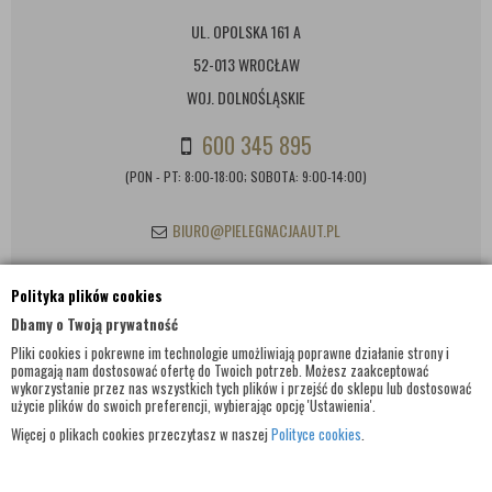
UL. OPOLSKA 161 A
52-013 WROCŁAW
WOJ. DOLNOŚLĄSKIE
600 345 895
(PON - PT: 8:00-18:00; SOBOTA: 9:00-14:00)
BIURO@PIELEGNACJAAUT.PL
Polityka plików cookies
INFORMACJE KONTAKTOWE
Dbamy o Twoją prywatność
Pliki cookies i pokrewne im technologie umożliwiają poprawne działanie strony i
pomagają nam dostosować ofertę do Twoich potrzeb. Możesz zaakceptować
wykorzystanie przez nas wszystkich tych plików i przejść do sklepu lub dostosować
użycie plików do swoich preferencji, wybierając opcję 'Ustawienia'.
Więcej o plikach cookies przeczytasz w naszej
Polityce cookies
.