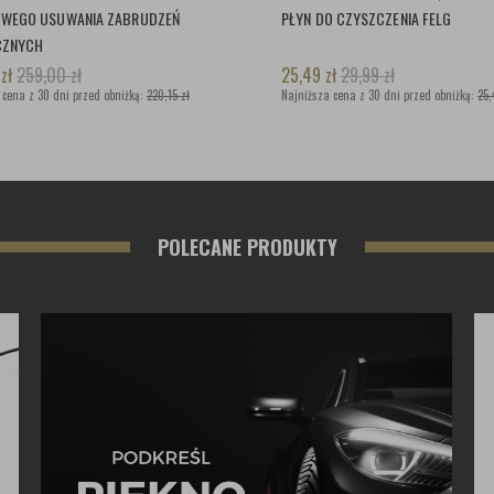
OWEGO USUWANIA ZABRUDZEŃ
PŁYN DO CZYSZCZENIA FELG
CZNYCH
5
zł
259,00
zł
25,49
zł
29,99
zł
 cena z 30 dni przed obniżką:
220,15 zł
Najniższa cena z 30 dni przed obniżką:
25,
POLECANE PRODUKTY