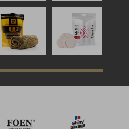
zł
109,90
zł
zł
40,00
zł
ZOBACZ WIĘCEJ
ZOBACZ WIĘCEJ