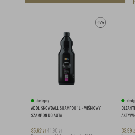
-15%
dostępny
dostę
ADBL SNOWBALL SHAMPOO 1L - WIŚNIOWY
CLEANTL
SZAMPON DO AUTA
AKTYW
35,62
zł
41,90
zł
33,99
z