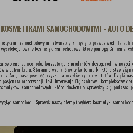
Z KOSMETYKAMI SAMOCHODOWYMI - AUTO DE
osmetykami samochodowymi, stworzony z myślą o prawdziwych fanach m
y wyselekcjonowane kosmetyki samochodowe, które pomogą Ci niemal ca
ętrza swojego samochodu, korzystając z produktów dostępnych w naszej 
 w całym kraju. Starannie wybraliśmy tylko te marki, które stawiają na 
cja Aut, masz pewność uzyskania oczekiwanych rezultatów. Dzięki nasz
 pasjonata motoryzacji. Jeśli interesuje Cię fachowy i kompleksowy det
kosmetyków samochodowych, które doskonale sprawdzą się podczas pi
y wygląd samochodu. Sprawdź naszą ofertę i wybierz kosmetyki samochodo