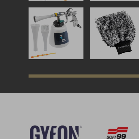
zł
319,00
zł
zł
34,99
zł
ZOBACZ WIĘCEJ
ZOBACZ WIĘCEJ