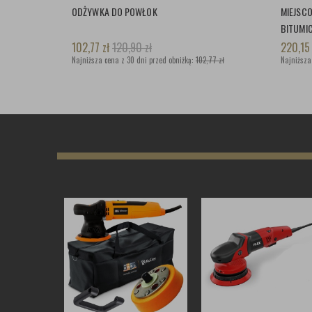
ODŻYWKA DO POWŁOK
MIEJSC
BITUMI
102,77
zł
120,90
zł
220,1
Najniższa cena z 30 dni przed obniżką:
102,77 zł
Najniższa
zł
2 299,00
zł
zł
439,90
zł
ZOBACZ WIĘCEJ
ZOBACZ WIĘCEJ