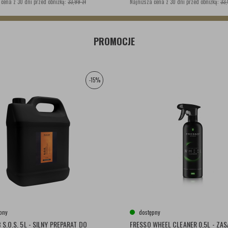
 cena z 30 dni przed obniżką:
33,99 zł
Najniższa cena z 30 dni przed obniżką:
33,
PROMOCJE
-15%
pny
dostępny
 S.O.S. 5L - SILNY PREPARAT DO
FRESSO WHEEL CLEANER 0,5L - Z