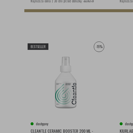
Najniższa cena z 30 dni przed obniżką:
33,92 zł
Najniższa
BESTSELLER
-15%
dostępny
dostę
CLEANTLE CERAMIC BOOSTER 200 ML -
KIURLAB