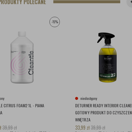
PRODUKTY POLECANE
-15%
pny
niedostępny
E CITRUS FOAM2 1L - PIANA
DETURNER READY INTERIOR CLEANER
NA
GOTOWY PRODUKT DO CZYSZCZEN
WNĘTRZA
ł
39,99
zł
33,99
zł
39,99
zł