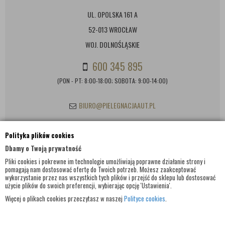
UL. OPOLSKA 161 A
52-013 WROCŁAW
WOJ. DOLNOŚLĄSKIE
600 345 895
(PON - PT: 8:00-18:00; SOBOTA: 9:00-14:00)
BIURO@PIELEGNACJAAUT.PL
Polityka plików cookies
INFORMACJE KONTAKTOWE
Dbamy o Twoją prywatność
Pliki cookies i pokrewne im technologie umożliwiają poprawne działanie strony i
pomagają nam dostosować ofertę do Twoich potrzeb. Możesz zaakceptować
wykorzystanie przez nas wszystkich tych plików i przejść do sklepu lub dostosować
użycie plików do swoich preferencji, wybierając opcję 'Ustawienia'.
Więcej o plikach cookies przeczytasz w naszej
Polityce cookies
.