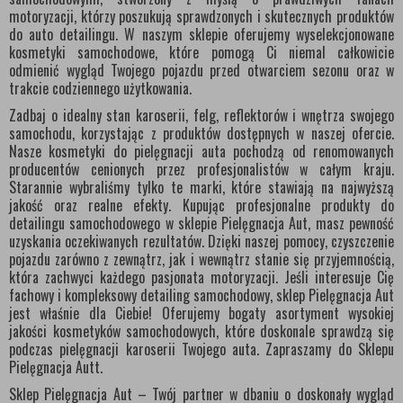
motoryzacji, którzy poszukują sprawdzonych i skutecznych produktów
do auto detailingu. W naszym sklepie oferujemy wyselekcjonowane
kosmetyki samochodowe, które pomogą Ci niemal całkowicie
odmienić wygląd Twojego pojazdu przed otwarciem sezonu oraz w
trakcie codziennego użytkowania.
Zadbaj o idealny stan karoserii, felg, reflektorów i wnętrza swojego
samochodu, korzystając z produktów dostępnych w naszej ofercie.
Nasze kosmetyki do pielęgnacji auta pochodzą od renomowanych
producentów cenionych przez profesjonalistów w całym kraju.
Starannie wybraliśmy tylko te marki, które stawiają na najwyższą
jakość oraz realne efekty. Kupując profesjonalne produkty do
detailingu samochodowego w sklepie Pielęgnacja Aut, masz pewność
uzyskania oczekiwanych rezultatów. Dzięki naszej pomocy, czyszczenie
pojazdu zarówno z zewnątrz, jak i wewnątrz stanie się przyjemnością,
która zachwyci każdego pasjonata motoryzacji. Jeśli interesuje Cię
fachowy i kompleksowy detailing samochodowy, sklep Pielęgnacja Aut
jest właśnie dla Ciebie! Oferujemy bogaty asortyment wysokiej
jakości kosmetyków samochodowych, które doskonale sprawdzą się
podczas pielęgnacji karoserii Twojego auta. Zapraszamy do Sklepu
Pielęgnacja Autt.
Sklep Pielęgnacja Aut – Twój partner w dbaniu o doskonały wygląd