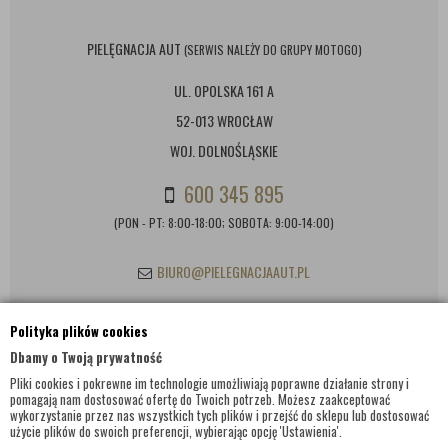
PIELĘGNACJA AUT
(SERWIS NALEŻY DO GRUPY MOTOGO)
UL. OPOLSKA 161 A
52-013 WROCŁAW
WOJ. DOLNOŚLĄSKIE
600 345 895
(PON - PT: 8:00-18:00; SOBOTA: 9:00-14:00)
BIURO@PIELEGNACJAAUT.PL
Polityka plików cookies
INFORMACJE KONTAKTOWE
Dbamy o Twoją prywatność
Pliki cookies i pokrewne im technologie umożliwiają poprawne działanie strony i
pomagają nam dostosować ofertę do Twoich potrzeb. Możesz zaakceptować
wykorzystanie przez nas wszystkich tych plików i przejść do sklepu lub dostosować
użycie plików do swoich preferencji, wybierając opcję 'Ustawienia'.