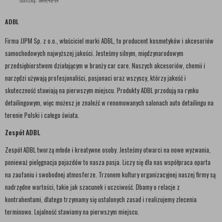
obniżką:
365,42 zł
ADBL
Firma JJPM Sp. z o.o., właściciel marki ADBL, to producent kosmetyków i akcesoriów
samochodowych najwyższej jakości. Jesteśmy silnym, międzynarodowym
przedsiębiorstwem działającym w branży car care. Naszych akcesoriów, chemii i
narzędzi używają profesjonaliści, pasjonaci oraz wszyscy, którzy jakość i
skuteczność stawiają na pierwszym miejscu. Produkty ADBL przodują na rynku
detailingowym, więc możesz je znaleźć w renomowanych salonach auto detailingu na
terenie Polski i całego świata.
Zespół ADBL
Zespół ADBL tworzą młode i kreatywne osoby. Jesteśmy otwarci na nowe wyzwania,
ponieważ pielęgnacja pojazdów to nasza pasja. Liczy się dla nas współpraca oparta
na zaufaniu i swobodnej atmosferze. Trzonem kultury organizacyjnej naszej firmy są
nadrzędne wartości, takie jak szacunek i uczciwość. Dbamy o relacje z
kontrahentami, dlatego trzymamy się ustalonych zasad i realizujemy zlecenia
terminowo. Lojalność stawiamy na pierwszym miejscu.