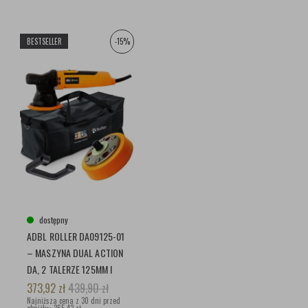
BESTSELLER
-15%
dostępny
ADBL ROLLER DA09125-01
– MASZYNA DUAL ACTION
DA, 2 TALERZE 125MM I
75MM + TORBA
373,92
zł
439,90
zł
Najniższa cena z 30 dni przed